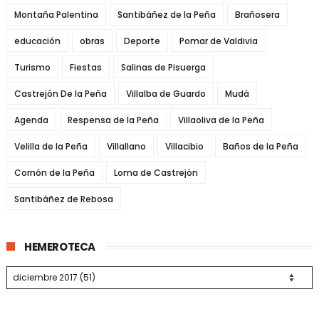
Montaña Palentina
Santibáñez de la Peña
Brañosera
educación
obras
Deporte
Pomar de Valdivia
Turismo
Fiestas
Salinas de Pisuerga
Castrejón De la Peña
Villalba de Guardo
Mudá
Agenda
Respensa de la Peña
Villaoliva de la Peña
Velilla de la Peña
Villallano
Villacibio
Baños de la Peña
Cornón de la Peña
Loma de Castrejón
Santibáñez de Rebosa
HEMEROTECA