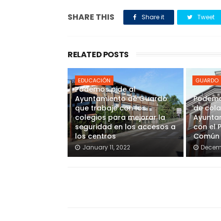
SHARE THIS
Share it
Tweet
RELATED POSTS
EDUCACIÓN
GUARDO
Podemos pide al
Ayuntamiento de Guardo
Podemo
que trabaje con los
de cola
colegios para mejorar la
Ayunta
seguridad en los accesos a
con el 
los centros
Común
January 11, 2022
Decemb