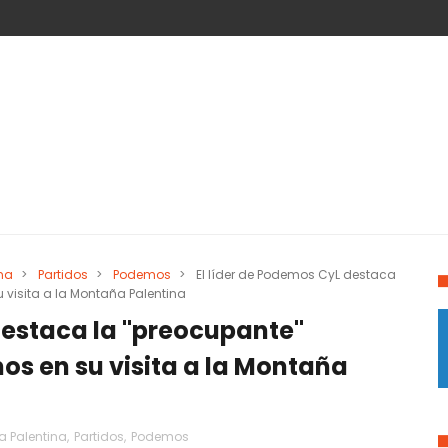
na
>
Partidos
>
Podemos
>
El líder de Podemos CyL destaca
 visita a la Montaña Palentina
destaca la "preocupante"
os en su visita a la Montaña
 Palentina
,
Partidos
,
Podemos