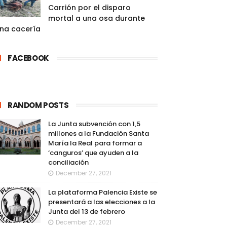
Carrión por el disparo
mortal a una osa durante
na cacería
FACEBOOK
RANDOM POSTS
La Junta subvención con 1,5
millones a la Fundación Santa
María la Real para formar a
‘canguros’ que ayuden a la
conciliación
December 27, 2021
La plataforma Palencia Existe se
presentará a las elecciones a la
Junta del 13 de febrero
December 27, 2021