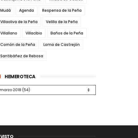
Mudá
Agenda
Respensa de la Peña
Villaoliva de la Peña
Velilla de la Peña
Villallano
Villacibio
Baños de la Peña
Cornón de la Peña
Loma de Castrejón
Santibáñez de Rebosa
HEMEROTECA
 VISTO