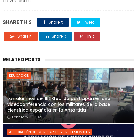
de 200 euros.
SHARE THIS
Share it
Tweet
Share it
Share it
Pin it
RELATED POSTS
EDUCACIÓN
Los alumnos del IES Guardo participan en una
videoconferencia con los militares de la base
científica española en la Antártida
February 18, 2021
ASOCIACIÓN DE EMPRESARIOS Y PROFESIONALES