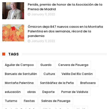
Peridis, premio de honor de la Asociación de la
Prensa de Madrid
January 11, 2022
Ómicron deja 847 nuevos casos en la Montaña
Palentina en dos semanas, récord de la
pandemia
January 11, 2022
TAGS
Aguilar de Campoo
Guardo
Cervera de Pisuerga
Barruelo de Santullán
Cultura
Velilla Del Río Carrión
Montaña Palentina
Santibáñez de la Peña
Brañosera
educación
obras
Deporte
Pomar de Valdivia
Turismo
Fiestas
Salinas de Pisuerga