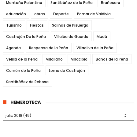
Montaña Palentina
Santibáñez de la Peña
Brañosera
educación
obras
Deporte
Pomar de Valdivia
Turismo
Fiestas
Salinas de Pisuerga
Castrejón De la Peña
Villalba de Guardo
Mudá
Agenda
Respensa de la Peña
Villaoliva de la Peña
Velilla de la Peña
Villallano
Villacibio
Baños de la Peña
Cornón de la Peña
Loma de Castrejón
Santibáñez de Rebosa
HEMEROTECA