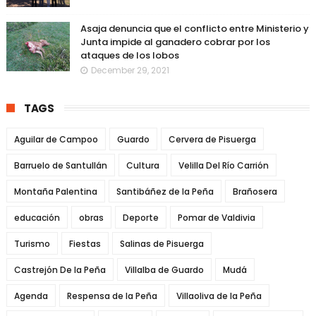
Asaja denuncia que el conflicto entre Ministerio y
Junta impide al ganadero cobrar por los
ataques de los lobos
December 29, 2021
TAGS
Aguilar de Campoo
Guardo
Cervera de Pisuerga
Barruelo de Santullán
Cultura
Velilla Del Río Carrión
Montaña Palentina
Santibáñez de la Peña
Brañosera
educación
obras
Deporte
Pomar de Valdivia
Turismo
Fiestas
Salinas de Pisuerga
Castrejón De la Peña
Villalba de Guardo
Mudá
Agenda
Respensa de la Peña
Villaoliva de la Peña