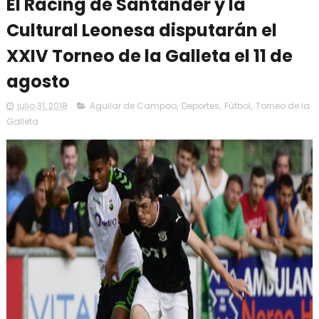
El Racing de Santander y la
Cultural Leonesa disputarán el
XXIV Torneo de la Galleta el 11 de
agosto
julio 31, 2018
Aguilar de Campoo
,
Deportes
,
Fútbol
,
Torneo de la
Galleta