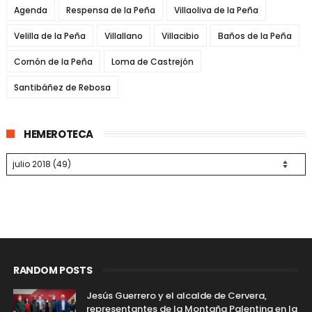
Agenda
Respensa de la Peña
Villaoliva de la Peña
Velilla de la Peña
Villallano
Villacibio
Baños de la Peña
Cornón de la Peña
Loma de Castrejón
Santibáñez de Rebosa
HEMEROTECA
RANDOM POSTS
Jesús Guerrero y el alcalde de Cervera,
representantes de la Montaña Palentina en la