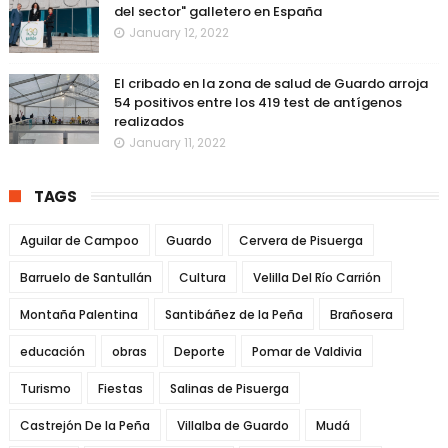
del sector" galletero en España
January 12, 2022
El cribado en la zona de salud de Guardo arroja
54 positivos entre los 419 test de antígenos
realizados
January 11, 2022
TAGS
Aguilar de Campoo
Guardo
Cervera de Pisuerga
Barruelo de Santullán
Cultura
Velilla Del Río Carrión
Montaña Palentina
Santibáñez de la Peña
Brañosera
educación
obras
Deporte
Pomar de Valdivia
Turismo
Fiestas
Salinas de Pisuerga
Castrejón De la Peña
Villalba de Guardo
Mudá