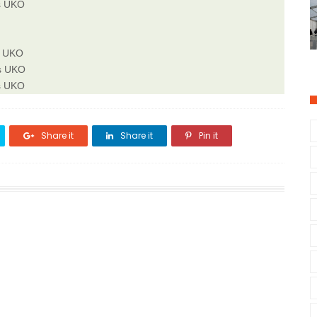
s UKO
s UKO
as UKO
s UKO
Share it
Share it
Pin it