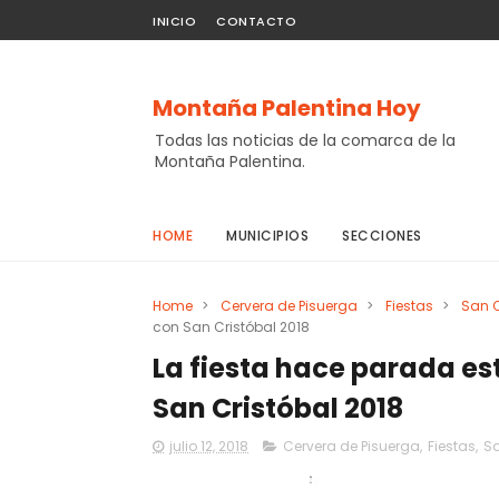
INICIO
CONTACTO
Montaña Palentina Hoy
Todas las noticias de la comarca de la
Montaña Palentina.
HOME
MUNICIPIOS
SECCIONES
Home
>
Cervera de Pisuerga
>
Fiestas
>
San C
con San Cristóbal 2018
La fiesta hace parada es
San Cristóbal 2018
julio 12, 2018
Cervera de Pisuerga
,
Fiestas
,
Sa