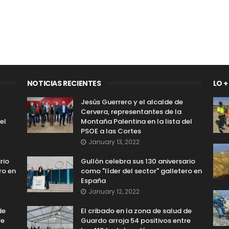
NOTICIAS RECIENTES
LO +
Jesús Guerrero y el alcalde de
Cervera, representantes de la
el
Montaña Palentina en la lista del
PSOE a las Cortes
January 13, 2022
rio
Gullón celebra sus 130 aniversario
ro en
como "líder del sector" galletero en
España
January 12, 2022
de
El cribado en la zona de salud de
re
Guardo arroja 54 positivos entre