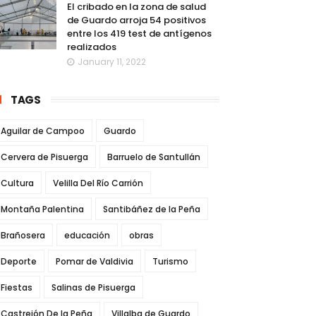
El cribado en la zona de salud
de Guardo arroja 54 positivos
entre los 419 test de antígenos
realizados
January 11, 2022
TAGS
Aguilar de Campoo
Guardo
Cervera de Pisuerga
Barruelo de Santullán
Cultura
Velilla Del Río Carrión
Montaña Palentina
Santibáñez de la Peña
Brañosera
educación
obras
Deporte
Pomar de Valdivia
Turismo
Fiestas
Salinas de Pisuerga
Castrejón De la Peña
Villalba de Guardo