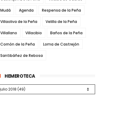
Mudá
Agenda
Respensa de la Peña
Villaoliva de la Peña
Velilla de la Peña
Villallano
Villacibio
Baños de la Peña
Cornón de la Peña
Loma de Castrejón
Santibáñez de Rebosa
HEMEROTECA