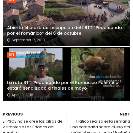
Abierto el plazo de inscripción del I BTT “Pedaleando
por el románico” del 6 de octubre
September 17, 2018
BTT
La ruta BTT 'Pedaleando por el Románico Palentino'
estará señalizada a finales de mayo
April 10, 2018
PREVIOUS
NEXT
El PSOE no se cree las cifras de
Tráfico realiza esta semana
visitantes a Las Edades del
una campaña sobre el uso del
Hombre
móvil al volante en la Montaña