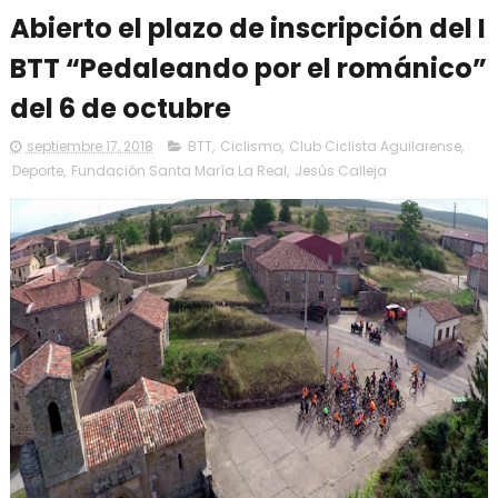
Abierto el plazo de inscripción del I
BTT “Pedaleando por el románico”
del 6 de octubre
septiembre 17, 2018
BTT
,
Ciclismo
,
Club Ciclista Aguilarense
,
Deporte
,
Fundación Santa María La Real
,
Jesús Calleja