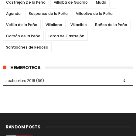
Castrejón De la Peña
Villalba de Guardo
Mudá
Agenda
Respensa de la Peña
Villaoliva de la Peña
Velilla de la Peña
Villallano
Villacibio
Baños de la Peña
Cornón de la Peña
Loma de Castrejón
Santibáñez de Rebosa
HEMEROTECA
RANDOM POSTS