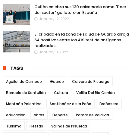
Gullón celebra sus 130 aniversario como "líder
del sector" galletero en España
January 12, 2022
El cribado en la zona de salud de Guardo arroja
54 positivos entre los 419 test de antígenos
realizados
January 11, 2022
TAGS
Aguilar de Campoo
Guardo
Cervera de Pisuerga
Barruelo de Santullán
Cultura
Velilla Del Río Carrión
Montaña Palentina
Santibáñez de la Peña
Brañosera
educación
obras
Deporte
Pomar de Valdivia
Turismo
Fiestas
Salinas de Pisuerga