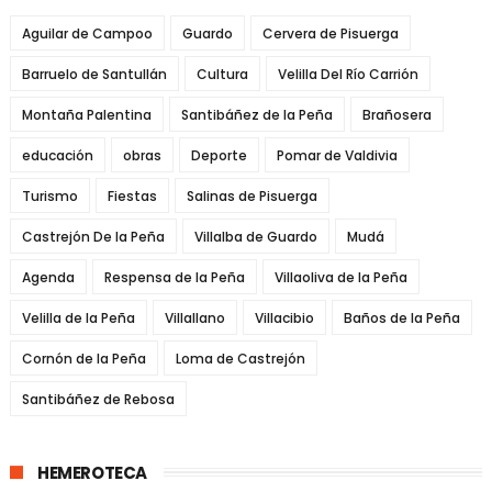
Aguilar de Campoo
Guardo
Cervera de Pisuerga
Barruelo de Santullán
Cultura
Velilla Del Río Carrión
Montaña Palentina
Santibáñez de la Peña
Brañosera
educación
obras
Deporte
Pomar de Valdivia
Turismo
Fiestas
Salinas de Pisuerga
Castrejón De la Peña
Villalba de Guardo
Mudá
Agenda
Respensa de la Peña
Villaoliva de la Peña
Velilla de la Peña
Villallano
Villacibio
Baños de la Peña
Cornón de la Peña
Loma de Castrejón
Santibáñez de Rebosa
HEMEROTECA