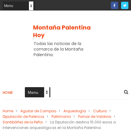
Montaña Palentina
Hoy
Todas las noticias de la
comarca de la Montaña
Palentina.
HOME
Home
>
Aguilar de Campoo
>
Arqueología
>
Cultura
>
Diputación de Palencia
>
Patrimonio
>
Pomar de Valdivia
>
Santibáñez de la Peña
>
La Diputación destina 15.000 euros a
intervenciones arqueológicas en la Montaña Palentina