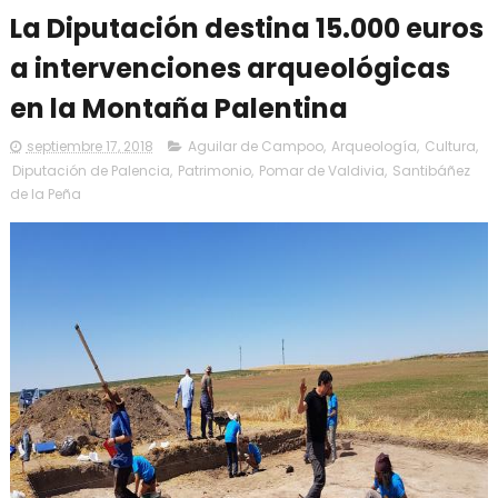
La Diputación destina 15.000 euros
a intervenciones arqueológicas
en la Montaña Palentina
septiembre 17, 2018
Aguilar de Campoo
,
Arqueología
,
Cultura
,
Diputación de Palencia
,
Patrimonio
,
Pomar de Valdivia
,
Santibáñez
de la Peña