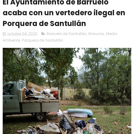
El Ayuntamiento de Barruelo
acaba con un vertedero ilegal en
Porquera de Santullán
octubre 04, 2020
Barruelo de Santullán
,
Basuras
,
Medio
Ambiente
,
Porquera de Santullán