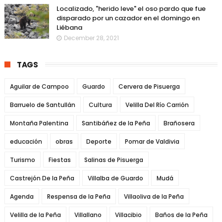
Localizado, "herido leve" el oso pardo que fue
disparado por un cazador en el domingo en
Liébana
December 28, 2021
TAGS
Aguilar de Campoo
Guardo
Cervera de Pisuerga
Barruelo de Santullán
Cultura
Velilla Del Río Carrión
Montaña Palentina
Santibáñez de la Peña
Brañosera
educación
obras
Deporte
Pomar de Valdivia
Turismo
Fiestas
Salinas de Pisuerga
Castrejón De la Peña
Villalba de Guardo
Mudá
Agenda
Respensa de la Peña
Villaoliva de la Peña
Velilla de la Peña
Villallano
Villacibio
Baños de la Peña