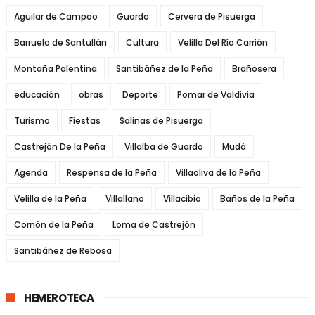
Aguilar de Campoo
Guardo
Cervera de Pisuerga
Barruelo de Santullán
Cultura
Velilla Del Río Carrión
Montaña Palentina
Santibáñez de la Peña
Brañosera
educación
obras
Deporte
Pomar de Valdivia
Turismo
Fiestas
Salinas de Pisuerga
Castrejón De la Peña
Villalba de Guardo
Mudá
Agenda
Respensa de la Peña
Villaoliva de la Peña
Velilla de la Peña
Villallano
Villacibio
Baños de la Peña
Cornón de la Peña
Loma de Castrejón
Santibáñez de Rebosa
HEMEROTECA