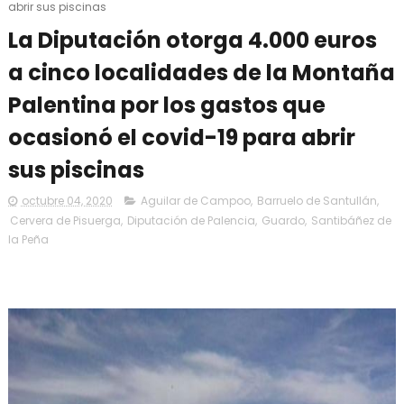
abrir sus piscinas
La Diputación otorga 4.000 euros
a cinco localidades de la Montaña
Palentina por los gastos que
ocasionó el covid-19 para abrir
sus piscinas
octubre 04, 2020
Aguilar de Campoo
,
Barruelo de Santullán
,
Cervera de Pisuerga
,
Diputación de Palencia
,
Guardo
,
Santibáñez de
la Peña