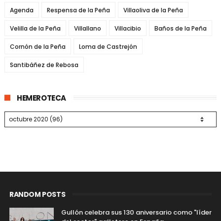
Agenda
Respensa de la Peña
Villaoliva de la Peña
Velilla de la Peña
Villallano
Villacibio
Baños de la Peña
Cornón de la Peña
Loma de Castrejón
Santibáñez de Rebosa
HEMEROTECA
RANDOM POSTS
Gullón celebra sus 130 aniversario como "líder