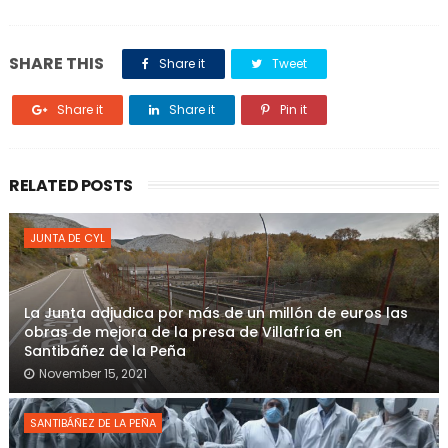
SHARE THIS
Share it
Tweet
Share it
Share it
Pin it
RELATED POSTS
JUNTA DE CYL
La Junta adjudica por más de un millón de euros las
obras de mejora de la presa de Villafría en
Santibáñez de la Peña
November 15, 2021
SANTIBÁÑEZ DE LA PEÑA