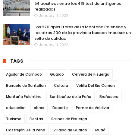
54 positivos entre los 419 test de antígenos
realizados
January 11, 2022
Los 270 apicultores de la Montaña Palentina y
los otros 200 de la provincia buscan impulsar un
sello de calidad
January 11, 2022
TAGS
Aguilar de Campoo
Guardo
Cervera de Pisuerga
Barruelo de Santullán
Cultura
Velilla Del Río Carrión
Montaña Palentina
Santibáñez de la Peña
Brañosera
educación
obras
Deporte
Pomar de Valdivia
Turismo
Fiestas
Salinas de Pisuerga
Castrejón De la Peña
Villalba de Guardo
Mudá