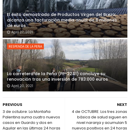
El éxito demostrado de Productos Virgen del Brezo;
alcanza una facturación media anual de 8 millones
de euros
April 27, 2021
RESPENDA DE LA PEÑA
La carretera de la Peña (PP-2241) concluye su
renovación tras una inversión de 783.000 euros
April 20, 2021
PREVIOUS
NEXT
3 de octubre: La Montaña
4 de OCTUBRE: Los tres zonas
Palentina suma cuatro nuevos
básica de salud siguen en
casos en Guardo y dos en
nivel naranja y acumulan 5
Aguilar en las últimas 24 horas
nuevos positivos en 24 horas