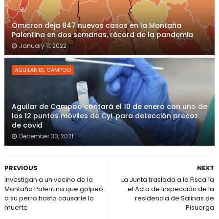
Ómicron deja 847 nuevos casos en la Montaña
Palentina en dos semanas, récord de la pandemia
January 11, 2022
AGUILAR DE CAMPOO
Aguilar de Campoo contará el 10 de enero con uno de
los 12 puntos móviles de CyL para detección precoz
de covid
December 30, 2021
PREVIOUS
NEXT
Investigan a un vecino de la
La Junta traslada a la Fiscalía
Montaña Palentina que golpeó
el Acta de Inspección de la
a su perro hasta causarle la
residencia de Salinas de
muerte
Pisuerga