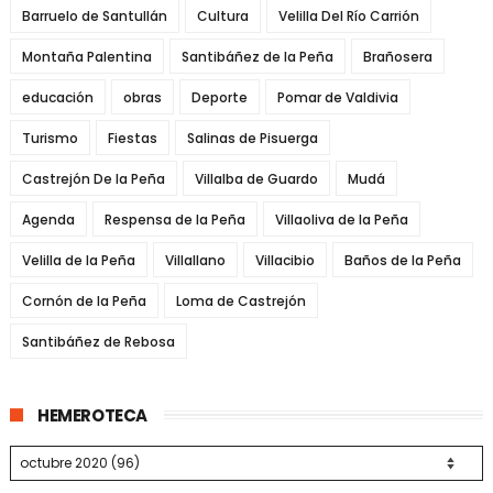
Barruelo de Santullán
Cultura
Velilla Del Río Carrión
Montaña Palentina
Santibáñez de la Peña
Brañosera
educación
obras
Deporte
Pomar de Valdivia
Turismo
Fiestas
Salinas de Pisuerga
Castrejón De la Peña
Villalba de Guardo
Mudá
Agenda
Respensa de la Peña
Villaoliva de la Peña
Velilla de la Peña
Villallano
Villacibio
Baños de la Peña
Cornón de la Peña
Loma de Castrejón
Santibáñez de Rebosa
HEMEROTECA