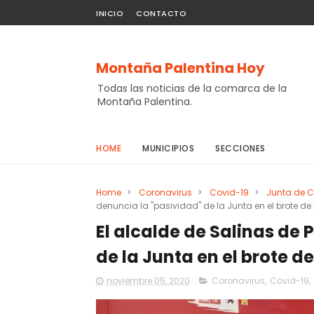
INICIO
CONTACTO
Montaña Palentina Hoy
Todas las noticias de la comarca de la
Montaña Palentina.
HOME
MUNICIPIOS
SECCIONES
Home
>
Coronavirus
>
Covid-19
>
Junta de C
denuncia la "pasividad" de la Junta en el brote d
El alcalde de Salinas de
de la Junta en el brote d
noviembre 05, 2020
Coronavirus
,
Covid-19
,