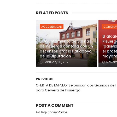
RELATED POSTS
ACCESIBILIDAD
CORONAV
El alca
El Ayuntamiento de Salinas
Pisuerg
de Pisuerga contará con un
"pasivi
ascensor gracias al apoyo
el brot
de la Diputación
mayore
February 18, 2021
Novem
PREVIOUS
OFERTA DE EMPLEO: Se buscan dos técnicos de I
para Cervera de Pisuerga
POST A COMMENT
No hay comentarios