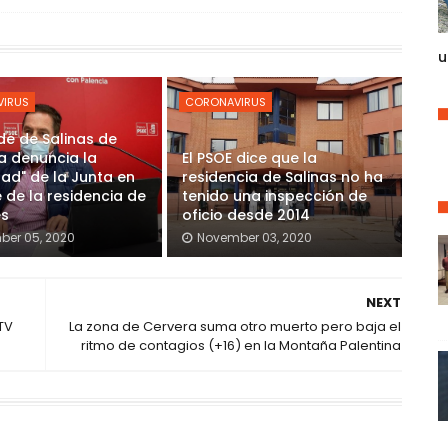
u
IRUS
CORONAVIRUS
lde de Salinas de
a denuncia la
El PSOE dice que la
dad" de la Junta en
residencia de Salinas no ha
e de la residencia de
tenido una inspección de
s
oficio desde 2014
ber 05, 2020
November 03, 2020
NEXT
TV
La zona de Cervera suma otro muerto pero baja el
ritmo de contagios (+16) en la Montaña Palentina