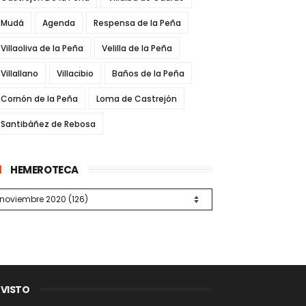
Mudá
Agenda
Respensa de la Peña
Villaoliva de la Peña
Velilla de la Peña
Villallano
Villacibio
Baños de la Peña
Cornón de la Peña
Loma de Castrejón
Santibáñez de Rebosa
HEMEROTECA
 VISTO