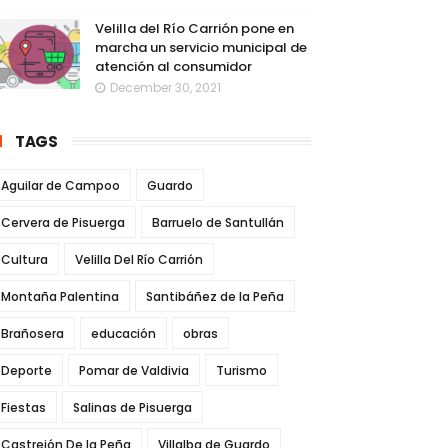
Velilla del Río Carrión pone en
marcha un servicio municipal de
atención al consumidor
December 30, 2021
TAGS
Aguilar de Campoo
Guardo
Cervera de Pisuerga
Barruelo de Santullán
Cultura
Velilla Del Río Carrión
Montaña Palentina
Santibáñez de la Peña
Brañosera
educación
obras
Deporte
Pomar de Valdivia
Turismo
Fiestas
Salinas de Pisuerga
Castrejón De la Peña
Villalba de Guardo