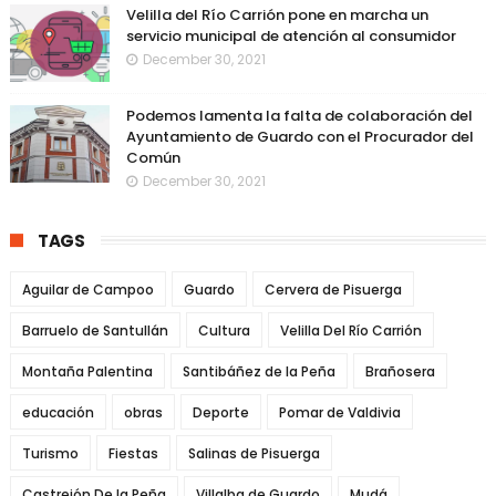
Velilla del Río Carrión pone en marcha un
servicio municipal de atención al consumidor
December 30, 2021
Podemos lamenta la falta de colaboración del
Ayuntamiento de Guardo con el Procurador del
Común
December 30, 2021
TAGS
Aguilar de Campoo
Guardo
Cervera de Pisuerga
Barruelo de Santullán
Cultura
Velilla Del Río Carrión
Montaña Palentina
Santibáñez de la Peña
Brañosera
educación
obras
Deporte
Pomar de Valdivia
Turismo
Fiestas
Salinas de Pisuerga
Castrejón De la Peña
Villalba de Guardo
Mudá