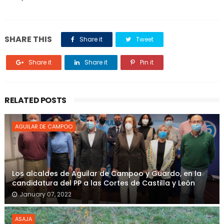
SHARE THIS
Share it
Tweet
Share it
Share it
Pin it
RELATED POSTS
AGUILAR DE CAMPOO
Los alcaldes de Aguilar de Campoo y Guardo, en la
candidatura del PP a las Cortes de Castilla y León
January 07, 2022
ASAJA