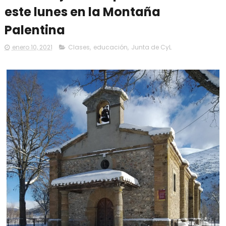
este lunes en la Montaña
Palentina
enero 10, 2021
Clases
,
educación
,
Junta de CyL