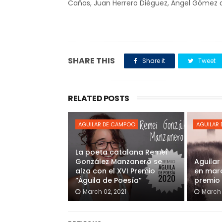
Cañas, Juan Herrero Diéguez, Ángel Gómez d
SHARE THIS
Share it
Tweet
RELATED POSTS
AGUILAR DE CAMPOO
AGUILAR
La poeta catalana Remei
González Manzanero se
Aguila
alza con el XVI Premio
en marc
“Águila de Poesía”
premio 
March 02, 2021
March 