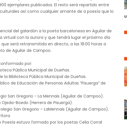
900 ejemplares publicados. El resto será repartido entre
 culturales así como cualquier amante de a poesía que lo
u
sencial del galardón a la poeta barcelonesa en Aguilar de
irtual con la autora y que tendrá lugar el próximo día
y que será retransmitida en directo, a las 18:00 horas a
nto de Aguilar de Campoo.
 conformado por:
ioteca Pública Municipal de Dueñas.
e la Biblioteca Pública Municipal de Dueñas.
úblico de Educación de Personas Adultas “Pisuerga” de
legio San Gregorio - La Mennais (Aguilar de Campoo).
a Ojeda-Boedo (Herrera de Pisuerga).
 Colegio San Gregorio – LaMennais (Aguilar de Campoo).
itora.
a de Poesía estuvo formado por los poetas Celia Corral