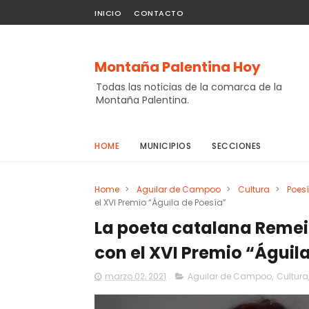
INICIO
CONTACTO
Montaña Palentina Hoy
Todas las noticias de la comarca de la
Montaña Palentina.
HOME
MUNICIPIOS
SECCIONES
Home
>
Aguilar de Campoo
>
Cultura
>
Poes
el XVI Premio “Águila de Poesía”
La poeta catalana Remei
con el XVI Premio “Águil
marzo 02, 2021
Aguilar de Campoo
,
Cultura