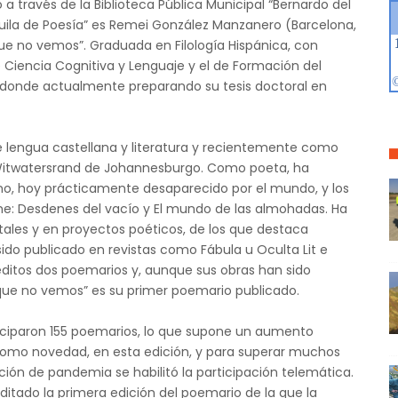
 a través de la Biblioteca Pública Municipal “Bernardo del
guila de Poesía” es Remei González Manzanero (Barcelona,
que no vemos”. Graduada en Filología Hispánica, con
e Ciencia Cognitiva y Lenguaje y el de Formación del
, donde actualmente preparando su tesis doctoral en
e lengua castellana y literatura y recientemente como
 Witwatersrand de Johannesburgo. Como poeta, ha
ano, hoy prácticamente desaparecido por el mundo, y los
ne: Desdenes del vacío y El mundo de las almohadas. Ha
itales y en proyectos poéticos, de los que destaca
sido publicado en revistas como Fábula u Oculta Lit e
néditos dos poemarios y, aunque sus obras han sido
 que no vemos” es su primer poemario publicado.
rticiparon 155 poemarios, lo que supone un aumento
 Como novedad, en esta edición, y para superar muchos
ión de pandemia se habilitó la participación telemática.
itado la primera edición del poemario de la que la