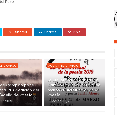
el Pozo.
Share it
Share it
Pin it
 DE CAMPOO
AGUILAR DE CAMPOO
La Biblioteca de Aguilar de
r de Campoo pone
Campoo celebra este 21 de
ha la XV edición del
marzo el Día Mundial de la
'Águila de Poesía'
Poesía
27, 2019
March 20, 2019