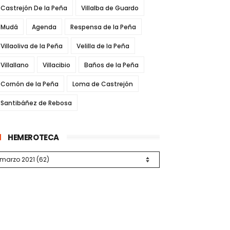
Castrejón De la Peña
Villalba de Guardo
Mudá
Agenda
Respensa de la Peña
Villaoliva de la Peña
Velilla de la Peña
Villallano
Villacibio
Baños de la Peña
Cornón de la Peña
Loma de Castrejón
Santibáñez de Rebosa
HEMEROTECA