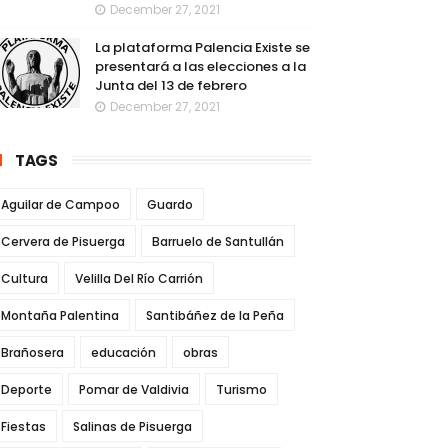
December 27, 2021
La plataforma Palencia Existe se
presentará a las elecciones a la
Junta del 13 de febrero
December 27, 2021
TAGS
Aguilar de Campoo
Guardo
Cervera de Pisuerga
Barruelo de Santullán
Cultura
Velilla Del Río Carrión
Montaña Palentina
Santibáñez de la Peña
Brañosera
educación
obras
Deporte
Pomar de Valdivia
Turismo
Fiestas
Salinas de Pisuerga