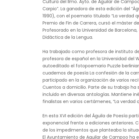
Cultura del Ilmo. Ayto. de Aguilar de Campoo
Carpio”. La ganadora de esta edición del “Á
1990), con el poemario titulado “La verdad 
Premio de Fin de Carrera, cursó el máster d
Profesorado en la Universidad de Barcelona
Didáctica de la Lengua.
Ha trabajado como profesora de instituto d
profesora de español en la Universidad del
autoeditado el fotopoemario Puzzle berlini
cuadernos de poesía La confesión de la car
participado en la organización de varios rec
Cuentos a domicilio. Parte de su trabajo ha 
incluido en diversas antologías. Mantiene i
finalistas en varios certámenes, “La verdad
En esta XVI edición del Águila de Poesía pa
exponencial frente a ediciones anteriores.
de los impedimentos que planteaba la situac
El Ayuntamiento de Aguilar de Campoo ha ed