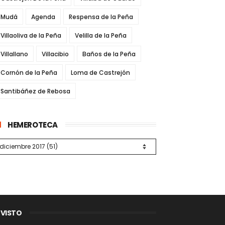
Mudá
Agenda
Respensa de la Peña
Villaoliva de la Peña
Velilla de la Peña
Villallano
Villacibio
Baños de la Peña
Cornón de la Peña
Loma de Castrejón
Santibáñez de Rebosa
HEMEROTECA
 VISTO