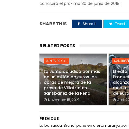
concluirá el próximo 30 de junio de 2018.
SHARE THIS
Share it
Tweet
RELATED POSTS
JUNTA DE CYL
SANTIBÁÑ
La Junta adjudica por más
El éxit
de un millón de euros las
Product
obras de mejora de la
alcanza
presa de Villafría en
media a
Santibáñez de la Peña
de eur
November 15, 2021
April 2
PREVIOUS
La borrasca ‘Bruno’ pone en alerta naranja por