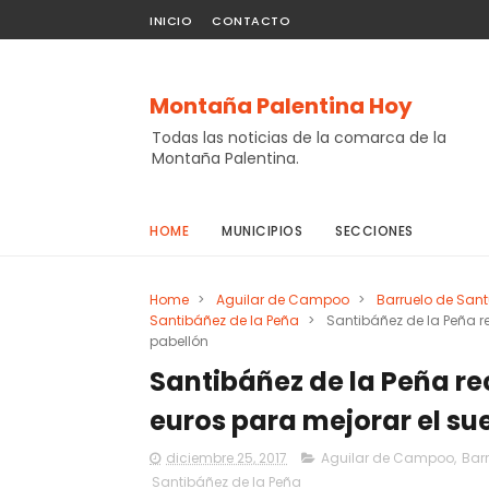
INICIO
CONTACTO
Montaña Palentina Hoy
Todas las noticias de la comarca de la
Montaña Palentina.
HOME
MUNICIPIOS
SECCIONES
Home
>
Aguilar de Campoo
>
Barruelo de Sant
Santibáñez de la Peña
>
Santibáñez de la Peña r
pabellón
Santibáñez de la Peña re
euros para mejorar el su
diciembre 25, 2017
Aguilar de Campoo
,
Bar
Santibáñez de la Peña