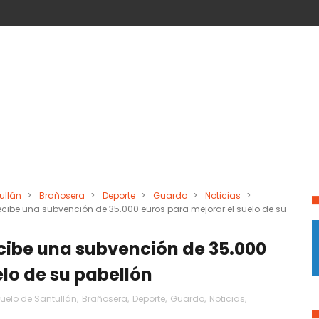
ullán
>
Brañosera
>
Deporte
>
Guardo
>
Noticias
>
ecibe una subvención de 35.000 euros para mejorar el suelo de su
cibe una subvención de 35.000
elo de su pabellón
ruelo de Santullán
,
Brañosera
,
Deporte
,
Guardo
,
Noticias
,