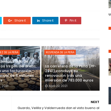
u
Share it
Share it
Pin it
EZ DE LA PEÑA
RESPENDA DE LA PEÑA
o demostrado de
os Virgen del Brezo;
La carretera de la Peña (PP-
 una facturación
2241) concluye su
nual de 8 millones
renovación tras una
os
inversión de 783.000 euros
7, 2021
April 20, 2021
NEXT
Guardo, Velilla y Valderrueda dan el visto bueno al