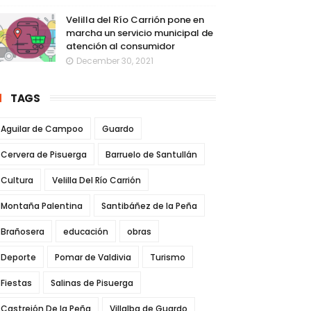
Velilla del Río Carrión pone en
marcha un servicio municipal de
atención al consumidor
December 30, 2021
TAGS
Aguilar de Campoo
Guardo
Cervera de Pisuerga
Barruelo de Santullán
Cultura
Velilla Del Río Carrión
Montaña Palentina
Santibáñez de la Peña
Brañosera
educación
obras
Deporte
Pomar de Valdivia
Turismo
Fiestas
Salinas de Pisuerga
Castrejón De la Peña
Villalba de Guardo