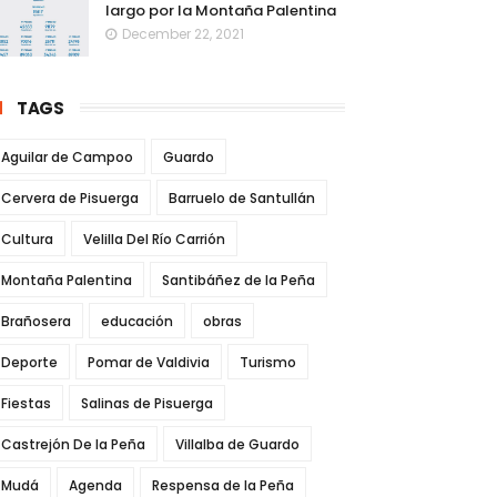
largo por la Montaña Palentina
December 22, 2021
TAGS
Aguilar de Campoo
Guardo
Cervera de Pisuerga
Barruelo de Santullán
Cultura
Velilla Del Río Carrión
Montaña Palentina
Santibáñez de la Peña
Brañosera
educación
obras
Deporte
Pomar de Valdivia
Turismo
Fiestas
Salinas de Pisuerga
Castrejón De la Peña
Villalba de Guardo
Mudá
Agenda
Respensa de la Peña