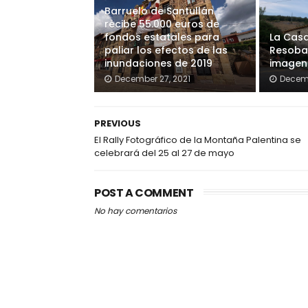
Barruelo de Santullán
recibe 55.000 euros de
fondos estatales para
La Casa
paliar los efectos de las
Resoba
inundaciones de 2019
imagen
December 27, 2021
Decemb
PREVIOUS
El Rally Fotográfico de la Montaña Palentina se
celebrará del 25 al 27 de mayo
POST A COMMENT
No hay comentarios