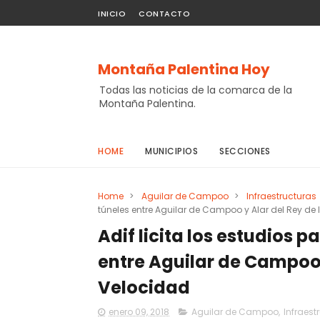
INICIO
CONTACTO
Montaña Palentina Hoy
Todas las noticias de la comarca de la
Montaña Palentina.
HOME
MUNICIPIOS
SECCIONES
Home
>
Aguilar de Campoo
>
Infraestructuras
túneles entre Aguilar de Campoo y Alar del Rey de 
Adif licita los estudios p
entre Aguilar de Campoo y
Velocidad
enero 09, 2018
Aguilar de Campoo
,
Infraest