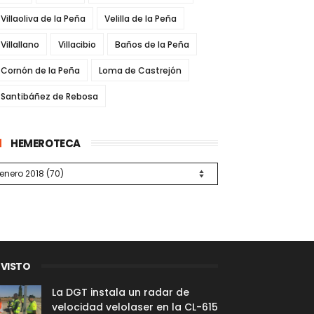
Villaoliva de la Peña
Velilla de la Peña
Villallano
Villacibio
Baños de la Peña
Cornón de la Peña
Loma de Castrejón
Santibáñez de Rebosa
HEMEROTECA
 VISTO
La DGT instala un radar de
velocidad velolaser en la CL-615