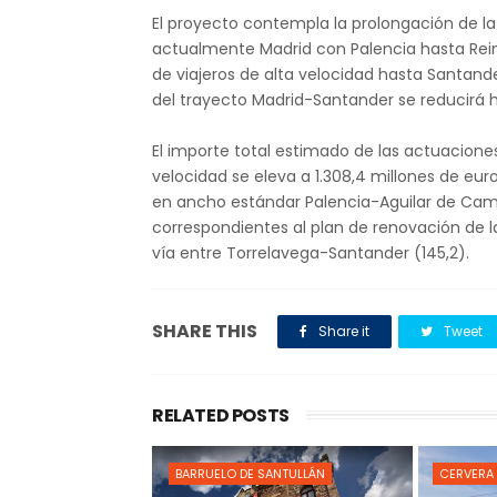
El proyecto contempla la prolongación de l
actualmente Madrid con Palencia hasta Reino
de viajeros de alta velocidad hasta Santande
del trayecto Madrid-Santander se reducirá h
El importe total estimado de las actuaciones
velocidad se eleva a 1.308,4 millones de eu
en ancho estándar Palencia-Aguilar de Camp
correspondientes al plan de renovación de l
vía entre Torrelavega-Santander (145,2).
SHARE THIS
Share it
Tweet
RELATED POSTS
BARRUELO DE SANTULLÁN
CERVERA 