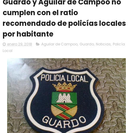
Guardo y Aguilar de Campoo no
cumplen con el ratio
recomendado de policías locales
por habitante
enero 29, 2018
Aguilar de Campoo
,
Guardo
,
Noticias
,
Policía
Local