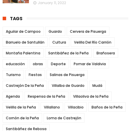
January 11, 2022
TAGS
Aguilar de Campoo
Guardo
Cervera de Pisuerga
Barruelo de Santullán
Cultura
Velilla Del Río Carrión
Montaña Palentina
Santibáñez de la Peña
Brañosera
educación
obras
Deporte
Pomar de Valdivia
Turismo
Fiestas
Salinas de Pisuerga
Castrejón De la Peña
Villalba de Guardo
Mudá
Agenda
Respensa de la Peña
Villaoliva de la Peña
Velilla de la Peña
Villallano
Villacibio
Baños de la Peña
Cornón de la Peña
Loma de Castrejón
Santibáñez de Rebosa