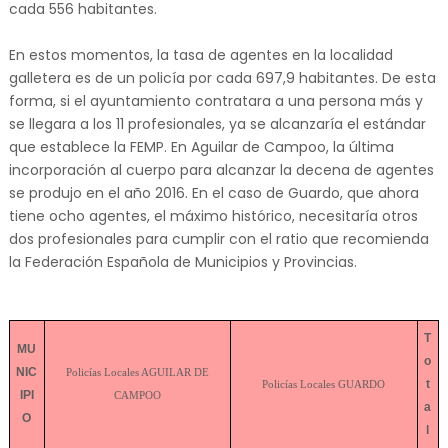
cada 556 habitantes.
En estos momentos, la tasa de agentes en la localidad
galletera es de un policía por cada 697,9 habitantes. De esta
forma, si el ayuntamiento contratara a una persona más y
se llegara a los 11 profesionales, ya se alcanzaría el estándar
que establece la FEMP. En Aguilar de Campoo, la última
incorporación al cuerpo para alcanzar la decena de agentes
se produjo en el año 2016.
En el caso de Guardo, que ahora
tiene ocho agentes, el máximo histórico, necesitaría otros
dos profesionales para cumplir con el ratio que recomienda
la Federación Española de Municipios y Provincias.
T
MU
o
NIC
Policías Locales AGUILAR DE
t
Policías Locales GUARDO
IPI
CAMPOO
a
O
l