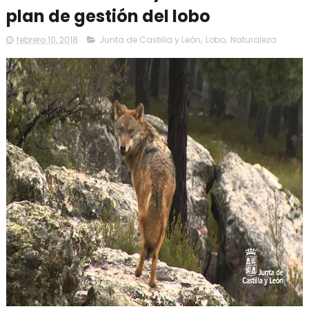
plan de gestión del lobo
febrero 10, 2018
Junta de Castilla y León
,
Lobo
,
Naturaleza