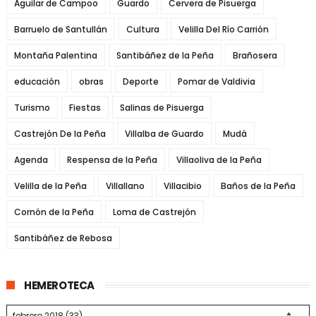
Aguilar de Campoo
Guardo
Cervera de Pisuerga
Barruelo de Santullán
Cultura
Velilla Del Río Carrión
Montaña Palentina
Santibáñez de la Peña
Brañosera
educación
obras
Deporte
Pomar de Valdivia
Turismo
Fiestas
Salinas de Pisuerga
Castrejón De la Peña
Villalba de Guardo
Mudá
Agenda
Respensa de la Peña
Villaoliva de la Peña
Velilla de la Peña
Villallano
Villacibio
Baños de la Peña
Cornón de la Peña
Loma de Castrejón
Santibáñez de Rebosa
HEMEROTECA