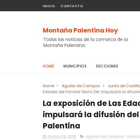
INICIO
CONTACTO
Montaña Palentina Hoy
Todas las noticias de la comarca de la
Montaña Palentina.
HOME
MUNICIPIOS
SECCIONES
Home
>
Aguilar de Campoo
>
Junta de Castill
Edades del Hombre ‘Mons Dei’ impulsará la difusi
La exposición de Las Eda
impulsará la difusión de
Palentina
marzo 09, 2018
Aguilar de Campoo
,
Junta d