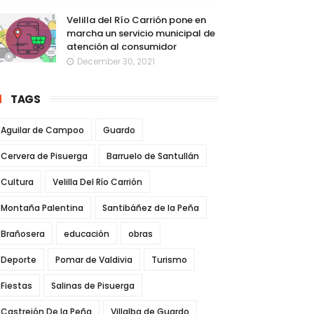
Velilla del Río Carrión pone en
marcha un servicio municipal de
atención al consumidor
December 30, 2021
TAGS
Aguilar de Campoo
Guardo
Cervera de Pisuerga
Barruelo de Santullán
Cultura
Velilla Del Río Carrión
Montaña Palentina
Santibáñez de la Peña
Brañosera
educación
obras
Deporte
Pomar de Valdivia
Turismo
Fiestas
Salinas de Pisuerga
Castrejón De la Peña
Villalba de Guardo