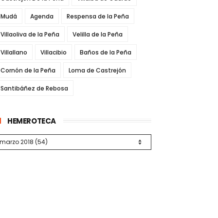
Mudá
Agenda
Respensa de la Peña
Villaoliva de la Peña
Velilla de la Peña
Villallano
Villacibio
Baños de la Peña
Cornón de la Peña
Loma de Castrejón
Santibáñez de Rebosa
HEMEROTECA