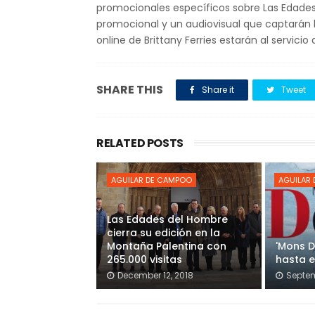
promocionales específicos sobre Las Edades 
promocional y un audiovisual que captarán l
online de Brittany Ferries estarán al servici
SHARE THIS
Share it
Tweet
RELATED POSTS
AGUILAR DE CAMPOO
AGUILAR
Las Edades del Hombre
cierra su edición en la
Montaña Palentina con
'Mons D
265.000 visitas
hasta e
December 12, 2018
Septem