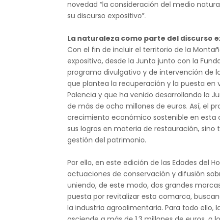
novedad “la consideración del medio natura
su discurso expositivo”.
La naturaleza como parte del discurso e
Con el fin de incluir el territorio de la Mont
expositivo, desde la Junta junto con la Fun
programa divulgativo y de intervención de 
que plantea la recuperación y la puesta en va
Palencia y que ha venido desarrollando la J
de más de ocho millones de euros. Así, el p
crecimiento económico sostenible en esta c
sus logros en materia de restauración, sin
gestión del patrimonio.
Por ello, en este edición de las Edades del H
actuaciones de conservación y difusión sobr
uniendo, de este modo, dos grandes marcas,
puesta por revitalizar esta comarca, buscan
la industria agroalimentaria. Para todo ello,
asciende a más de 1,3 millones de euros, a l