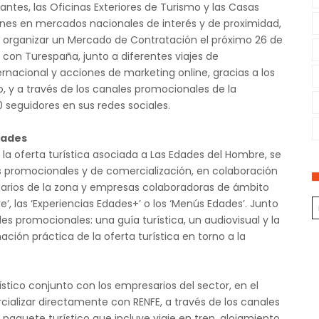
vantes, las Oficinas Exteriores de Turismo y las Casas
iones en mercados nacionales de interés y de proximidad,
 organizar un Mercado de Contratación el próximo 26 de
 con Turespaña, junto a diferentes viajes de
ernacional y acciones de marketing online, gracias a los
o, y a través de los canales promocionales de la
 seguidores en sus redes sociales.
dades
a oferta turística asociada a Las Edades del Hombre, se
 promocionales y de comercialización, en colaboración
sarios de la zona y empresas colaboradoras de ámbito
’, las ‘Experiencias Edades+’ o los ‘Menús Edades’. Junto
es promocionales: una guía turística, un audiovisual y la
ción práctica de la oferta turística en torno a la
stico conjunto con los empresarios del sector, en el
cializar directamente con RENFE, a través de los canales
 paquete turístico que incluye viaje en tren, alojamiento,