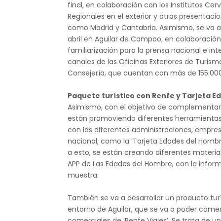
final, en colaboración con los Institutos Cer
Regionales en el exterior y otras presentac
como Madrid y Cantabria. Asimismo, se va a
abril en Aguilar de Campoo, en colaboración
familiarización para la prensa nacional e int
canales de las Oficinas Exteriores de Turism
Consejería, que cuentan con más de 155.000
Paquete turístico con Renfe y Tarjeta E
Asimismo, con el objetivo de complementar l
están promoviendo diferentes herramientas
con las diferentes administraciones, empre
nacional, como la ‘Tarjeta Edades del Hombre
a esto, se están creando diferentes material
APP de Las Edades del Hombre, con la informa
muestra.
También se va a desarrollar un producto turí
entorno de Aguilar, que se va a poder comer
comerciales de ‘Renfe Viajes’. Se trata de un