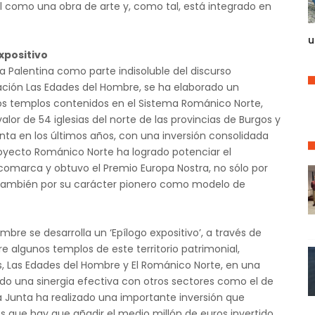
l como una obra de arte y, como tal, está integrado en
u
xpositivo
aña Palentina como parte indisoluble del discurso
dación Las Edades del Hombre, se ha elaborado un
los templos contenidos en el Sistema Románico Norte,
lor de 54 iglesias del norte de las provincias de Burgos y
unta en los últimos años, con una inversión consolidada
royecto Románico Norte ha logrado potenciar el
omarca y obtuvo el Premio Europa Nostra, no sólo por
o también por su carácter pionero como modelo de
ombre se desarrolla un ‘Epílogo expositivo’, a través de
e algunos templos de este territorio patrimonial,
 Las Edades del Hombre y El Románico Norte, en una
do una sinergia efectiva con otros sectores como el de
 la Junta ha realizado una importante inversión que
os que hay que añadir el medio millón de euros invertido