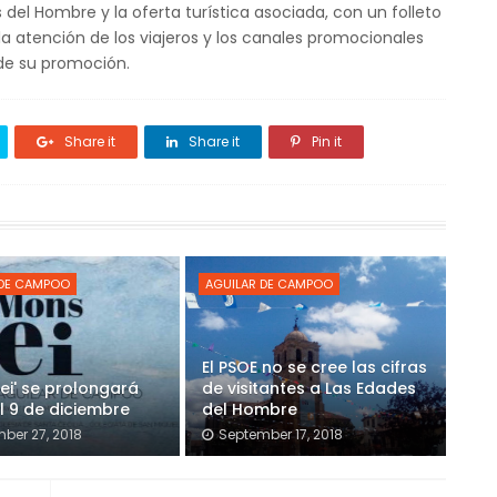
del Hombre y la oferta turística asociada, con un folleto
a atención de los viajeros y los canales promocionales
o de su promoción.
Share it
Share it
Pin it
 DE CAMPOO
AGUILAR DE CAMPOO
El PSOE no se cree las cifras
ei' se prolongará
de visitantes a Las Edades
l 9 de diciembre
del Hombre
ber 27, 2018
September 17, 2018