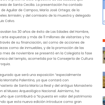
glesia de Santa Cecilia. La presentación ha contado
a de Aguilar de Campoo, María José Ortega; de la
geles Armisén; y del comisario de la muestra y delegado
uis Calvo.
avalan los 30 años de éxito de Las Edades del Hombre,
e arte expuestas y más de 11 millones de visitantes y ha
 través de su financiación, así como de acciones de
piezas como de inmuebles, y de la promoción de las
ado mes de noviembre se presentó en la Colegiata la fase
ica del templo, acometida por la Consejería de Cultura
roquia.
asegurado que será una exposición “especialmente
e la Montaña Palentina, ya que contará con
asterio de Santa María La Real y del antiguo Monasterio
en el Museo Arqueológico Nacional. Asimismo, ha
uiño que contribuirá a “la puesta en valor del patrimonio
gurando que esta nueva edición introduce como gran