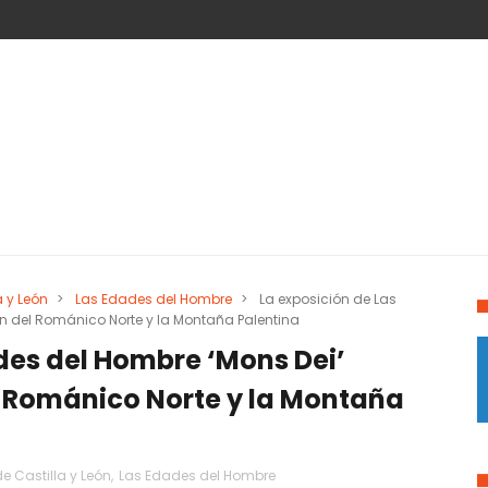
a y León
>
Las Edades del Hombre
>
La exposición de Las
ón del Románico Norte y la Montaña Palentina
des del Hombre ‘Mons Dei’
l Románico Norte y la Montaña
e Castilla y León
,
Las Edades del Hombre