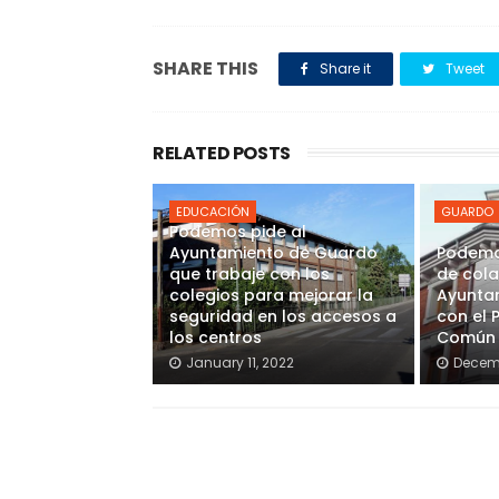
SHARE THIS
Share it
Tweet
RELATED POSTS
EDUCACIÓN
GUARDO
Podemos pide al
Ayuntamiento de Guardo
Podemo
que trabaje con los
de cola
colegios para mejorar la
Ayunta
seguridad en los accesos a
con el 
los centros
Común
January 11, 2022
Decemb