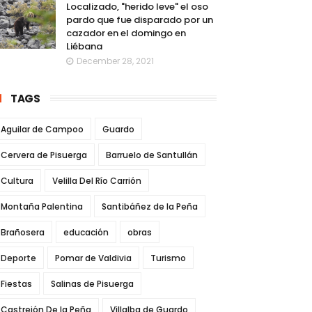
Localizado, "herido leve" el oso
pardo que fue disparado por un
cazador en el domingo en
Liébana
December 28, 2021
TAGS
Aguilar de Campoo
Guardo
Cervera de Pisuerga
Barruelo de Santullán
Cultura
Velilla Del Río Carrión
Montaña Palentina
Santibáñez de la Peña
Brañosera
educación
obras
Deporte
Pomar de Valdivia
Turismo
Fiestas
Salinas de Pisuerga
Castrejón De la Peña
Villalba de Guardo