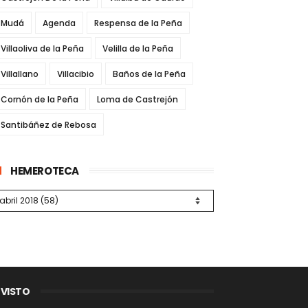
Mudá
Agenda
Respensa de la Peña
Villaoliva de la Peña
Velilla de la Peña
Villallano
Villacibio
Baños de la Peña
Cornón de la Peña
Loma de Castrejón
Santibáñez de Rebosa
HEMEROTECA
 VISTO