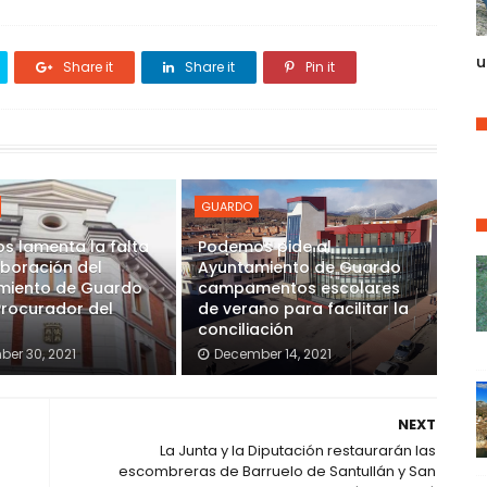
u
Share it
Share it
Pin it
GUARDO
s lamenta la falta
Podemos pide al
boración del
Ayuntamiento de Guardo
miento de Guardo
campamentos escolares
Procurador del
de verano para facilitar la
conciliación
er 30, 2021
December 14, 2021
NEXT
La Junta y la Diputación restaurarán las
escombreras de Barruelo de Santullán y San