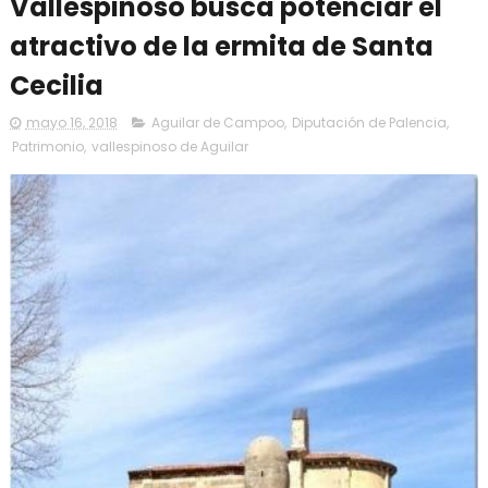
Vallespinoso busca potenciar el
atractivo de la ermita de Santa
Cecilia
mayo 16, 2018
Aguilar de Campoo
,
Diputación de Palencia
,
Patrimonio
,
vallespinoso de Aguilar