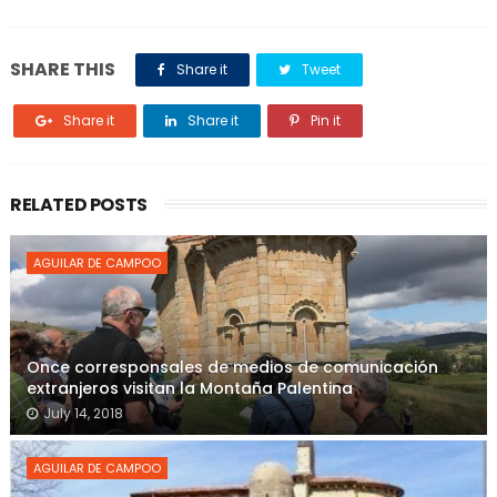
SHARE THIS
Share it
Tweet
Share it
Share it
Pin it
RELATED POSTS
AGUILAR DE CAMPOO
Once corresponsales de medios de comunicación
extranjeros visitan la Montaña Palentina
July 14, 2018
AGUILAR DE CAMPOO