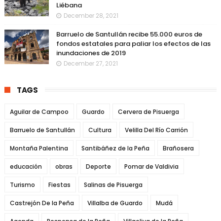
Liébana
December 28, 2021
Barruelo de Santullán recibe 55.000 euros de
fondos estatales para paliar los efectos de las
inundaciones de 2019
December 27, 2021
TAGS
Aguilar de Campoo
Guardo
Cervera de Pisuerga
Barruelo de Santullán
Cultura
Velilla Del Río Carrión
Montaña Palentina
Santibáñez de la Peña
Brañosera
educación
obras
Deporte
Pomar de Valdivia
Turismo
Fiestas
Salinas de Pisuerga
Castrejón De la Peña
Villalba de Guardo
Mudá