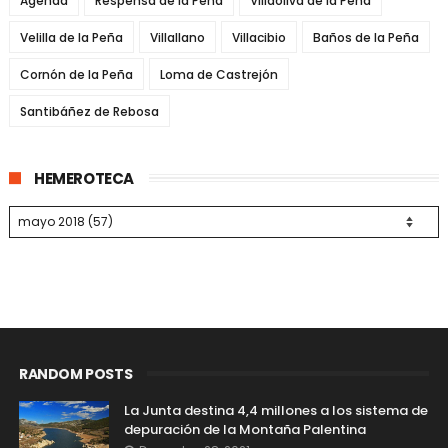
Agenda
Respensa de la Peña
Villaoliva de la Peña
Velilla de la Peña
Villallano
Villacibio
Baños de la Peña
Cornón de la Peña
Loma de Castrejón
Santibáñez de Rebosa
HEMEROTECA
RANDOM POSTS
La Junta destina 4,4 millones a los sistema de
depuración de la Montaña Palentina