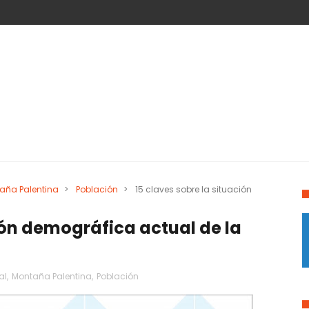
aña Palentina
>
Población
>
15 claves sobre la situación
ción demográfica actual de la
al
,
Montaña Palentina
,
Población