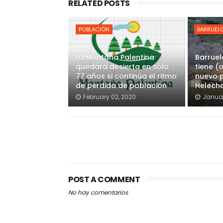
RELATED POSTS
POBLACIÓN
BARRUELO
La Montaña Palentina
Barruel
quedará desierta en sólo
tiene (
77 años si continúa el ritmo
nuevo p
de pérdida de población
Helech
February 02, 2020
Januar
POST A COMMENT
No hay comentarios