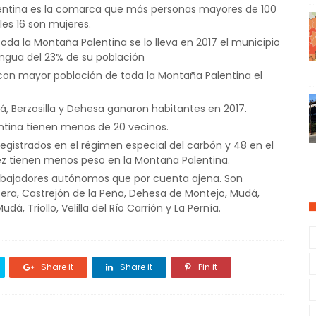
lentina es la comarca que más personas mayores de 100
ales 16 son mujeres.
oda la Montaña Palentina se lo lleva en 2017 el municipio
ngua del 23% de su población
 con mayor población de toda la Montaña Palentina el
, Berzosilla y Dehesa ganaron habitantes en 2017.
ntina tienen menos de 20 vecinos.
n registrados en el régimen especial del carbón y 48 en el
ez tienen menos peso en la Montaña Palentina.
abajadores autónomos que por cuenta ajena. Son
osera, Castrejón de la Peña, Dehesa de Montejo, Mudá,
, Triollo, Velilla del Río Carrión y La Pernía.
Share it
Share it
Pin it