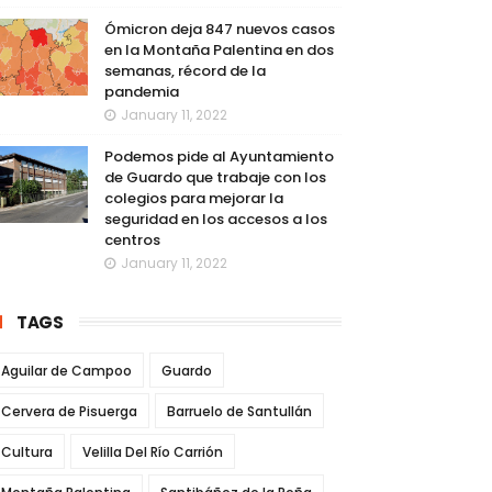
Ómicron deja 847 nuevos casos
en la Montaña Palentina en dos
semanas, récord de la
pandemia
January 11, 2022
Podemos pide al Ayuntamiento
de Guardo que trabaje con los
colegios para mejorar la
seguridad en los accesos a los
centros
January 11, 2022
TAGS
Aguilar de Campoo
Guardo
Cervera de Pisuerga
Barruelo de Santullán
Cultura
Velilla Del Río Carrión