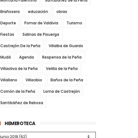
Montaña Palentina
Santibáñez de la Peña
Brañosera
educación
obras
Deporte
Pomar de Valdivia
Turismo
Fiestas
Salinas de Pisuerga
Castrejón De la Peña
Villalba de Guardo
Mudá
Agenda
Respensa de la Peña
Villaoliva de la Peña
Velilla de la Peña
Villallano
Villacibio
Baños de la Peña
Cornón de la Peña
Loma de Castrejón
Santibáñez de Rebosa
HEMEROTECA