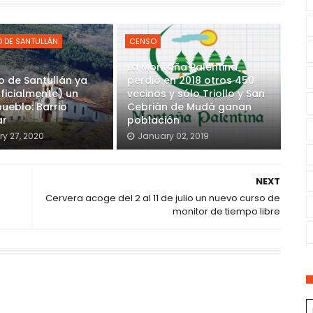
 DE SANTULLÁN
CENSO
La Montaña Palentina
o de Santullán ya
perdió en 2018 otros 450
oficialmente) un
vecinos y sólo Triollo y San
ueblo: Barrio
Cebrián de Mudá ganan
ar
población
y 27, 2020
January 02, 2019
NEXT
Cervera acoge del 2 al 11 de julio un nuevo curso de
monitor de tiempo libre