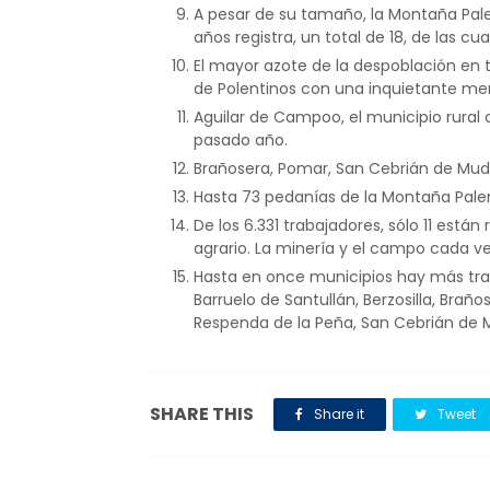
A pesar de su tamaño, la Montaña Pa
años registra, un total de 18, de las cu
El mayor azote de la despoblación en t
de Polentinos con una inquietante me
Aguilar de Campoo, el municipio rural
pasado año.
Brañosera, Pomar, San Cebrián de Mudá
Hasta 73 pedanías de la Montaña Pale
De los 6.331 trabajadores, sólo 11 está
agrario. La minería y el campo cada v
Hasta en once municipios hay más tr
Barruelo de Santullán, Berzosilla, Brañ
Respenda de la Peña, San Cebrián de Mudá
SHARE THIS
Share it
Tweet