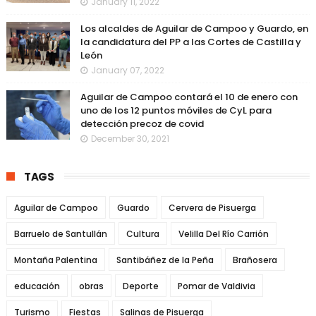
January 11, 2022
Los alcaldes de Aguilar de Campoo y Guardo, en
la candidatura del PP a las Cortes de Castilla y
León
January 07, 2022
Aguilar de Campoo contará el 10 de enero con
uno de los 12 puntos móviles de CyL para
detección precoz de covid
December 30, 2021
TAGS
Aguilar de Campoo
Guardo
Cervera de Pisuerga
Barruelo de Santullán
Cultura
Velilla Del Río Carrión
Montaña Palentina
Santibáñez de la Peña
Brañosera
educación
obras
Deporte
Pomar de Valdivia
Turismo
Fiestas
Salinas de Pisuerga