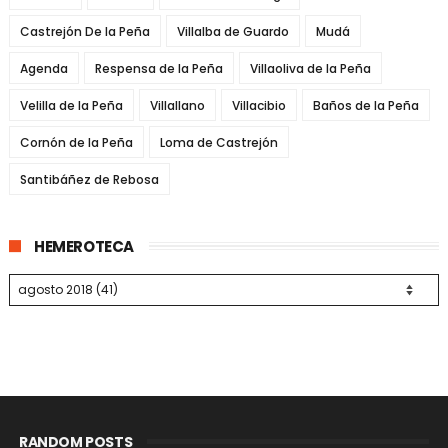
Castrejón De la Peña
Villalba de Guardo
Mudá
Agenda
Respensa de la Peña
Villaoliva de la Peña
Velilla de la Peña
Villallano
Villacibio
Baños de la Peña
Cornón de la Peña
Loma de Castrejón
Santibáñez de Rebosa
HEMEROTECA
RANDOM POSTS