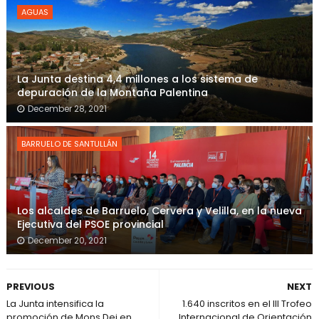
AGUAS
La Junta destina 4,4 millones a los sistema de
depuración de la Montaña Palentina
December 28, 2021
BARRUELO DE SANTULLÁN
Los alcaldes de Barruelo, Cervera y Velilla, en la nueva
Ejecutiva del PSOE provincial
December 20, 2021
PREVIOUS
NEXT
La Junta intensifica la
1.640 inscritos en el III Trofeo
promoción de Mons Dei en
Internacional de Orientación