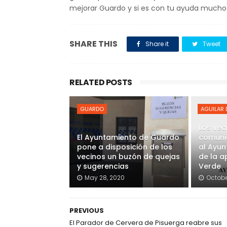
mejorar Guardo y si es con tu ayuda mucho
SHARE THIS
Share it
Tweet
RELATED POSTS
GUARDO
AGUILAR
Los vec
El Ayuntamiento de Guardo
comunic
pone a disposición de los
al Ayun
vecinos un buzón de quejas
de la a
y sugerencias
Verde
May 28, 2020
Octobe
PREVIOUS
El Parador de Cervera de Pisuerga reabre sus