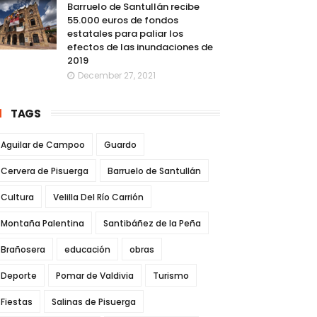
Barruelo de Santullán recibe
55.000 euros de fondos
estatales para paliar los
efectos de las inundaciones de
2019
December 27, 2021
TAGS
Aguilar de Campoo
Guardo
Cervera de Pisuerga
Barruelo de Santullán
Cultura
Velilla Del Río Carrión
Montaña Palentina
Santibáñez de la Peña
Brañosera
educación
obras
Deporte
Pomar de Valdivia
Turismo
Fiestas
Salinas de Pisuerga