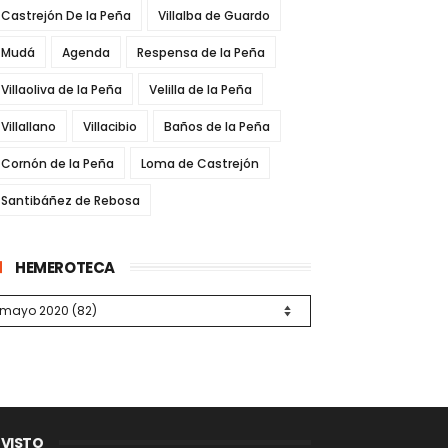
Castrejón De la Peña
Villalba de Guardo
Mudá
Agenda
Respensa de la Peña
Villaoliva de la Peña
Velilla de la Peña
Villallano
Villacibio
Baños de la Peña
Cornón de la Peña
Loma de Castrejón
Santibáñez de Rebosa
HEMEROTECA
 VISTO