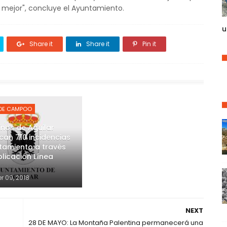
 mejor", concluye el Ayuntamiento.
u
Share it
Share it
Pin it
 DE CAMPOO
inos de Aguilar
an 710 incidencias
tamiento a través
plicación Línea
r 09, 2018
NEXT
28 DE MAYO: La Montaña Palentina permanecerá una