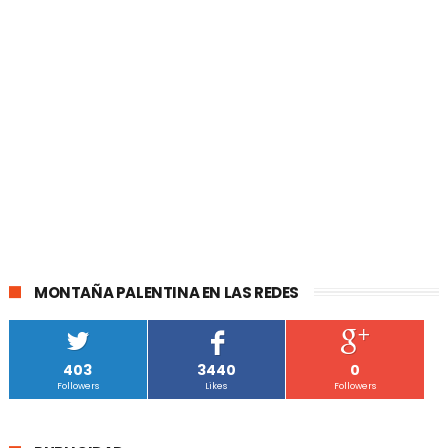
MONTAÑA PALENTINA EN LAS REDES
403
3440
0
Followers
Likes
Followers