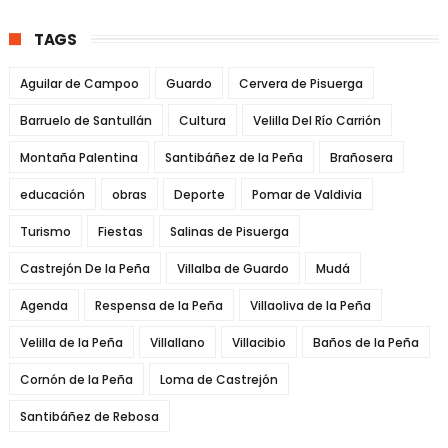
TAGS
Aguilar de Campoo
Guardo
Cervera de Pisuerga
Barruelo de Santullán
Cultura
Velilla Del Río Carrión
Montaña Palentina
Santibáñez de la Peña
Brañosera
educación
obras
Deporte
Pomar de Valdivia
Turismo
Fiestas
Salinas de Pisuerga
Castrejón De la Peña
Villalba de Guardo
Mudá
Agenda
Respensa de la Peña
Villaoliva de la Peña
Velilla de la Peña
Villallano
Villacibio
Baños de la Peña
Cornón de la Peña
Loma de Castrejón
Santibáñez de Rebosa