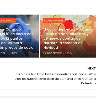
 DE CAMPOO
CORONAVIRUS
r de Campoo
El covid deja en la Montaña
 el 10 de enero con
Palentina dos fallecidos y
los 12 puntos
59 nuevos contagios
 de CyL para
durante la semana de
ón precoz de covid
Navidad
er 30, 2021
December 27, 2021
NEXT
La ola de frío baja los termómetros hasta los -20º y
trae de nuevo nieve el fin de semana en la Montaña
Palentina