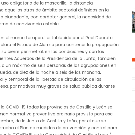
o obligatorio de la mascarilla, la distancia
o aquellas otras de ámbito sectorial definidas en la
a ciudadanía, con carácter general, la necesidad de
torno de convivencia estable.
en el marco temporal establecido por el Real Decreto
eclara el Estado de Alarma para contener la propagación
u cierre perimetral, en las condiciones y con las
ientes Acuerdos de la Presidencia de la Junta; también
l, a un máximo de seis personas de las agrupaciones en
queda, de diez de la noche a seis de las mañana,
l y temporal de la libertad de circulación de las
esa, por motivos muy graves de salud pública durante
r la COVID-19 todas las provincias de Castilla y León se
gimen normativo preventivo ordinario previsto para ese
mbre, de la Junta de Castilla y León, por el que se
 aprueba el Plan de medidas de prevención y control para
a por la COVID-19 en la Comunidad de Castilla y León (