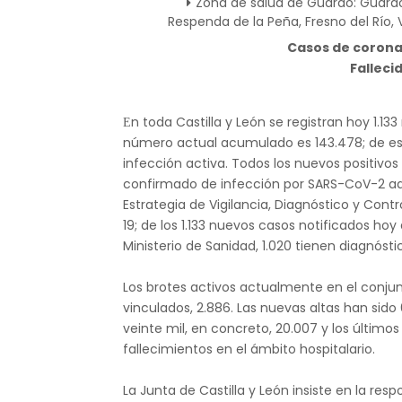
Zona de salud de Guardo: Guardo
Respenda de la Peña, Fresno del Río, V
Casos de coronav
Fallecid
n toda Castilla y León se registran hoy 1.
E
número actual acumulado es 143.478; de esa
infección activa. Todos los nuevos positivo
confirmado de infección por SARS-CoV-2 ado
Estrategia de Vigilancia, Diagnóstico y Cont
19; de los 1.133 nuevos casos notificados hoy 
Ministerio de Sanidad, 1.020 tienen diagnóstic
Los brotes activos actualmente en el conjun
vinculados, 2.886. Las nuevas altas han sido
veinte mil, en concreto, 20.007 y los último
fallecimientos en el ámbito hospitalario.
La Junta de Castilla y León insiste en la resp