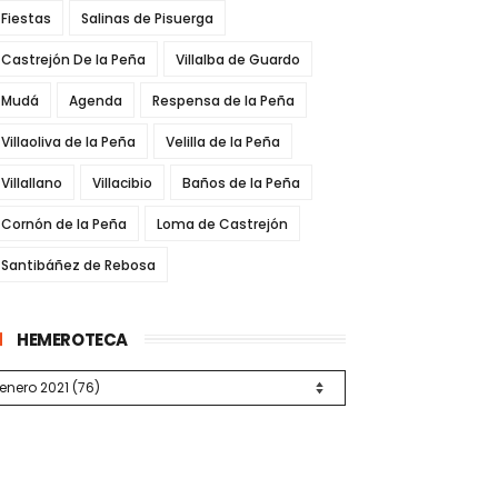
Fiestas
Salinas de Pisuerga
Castrejón De la Peña
Villalba de Guardo
Mudá
Agenda
Respensa de la Peña
Villaoliva de la Peña
Velilla de la Peña
Villallano
Villacibio
Baños de la Peña
Cornón de la Peña
Loma de Castrejón
Santibáñez de Rebosa
HEMEROTECA