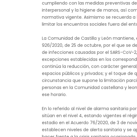
cumpliendo con las medidas preventivas de us
interpersonal y la higiene de manos, así com
normativa vigente. Asimismo se recuerda a l
limitar los encuentros sociales fuera del en
La Comunidad de Castilla y León mantiene, 
926/2020, de 25 de octubre, por el que se d
de infecciones causadas por el SARS-CoV-2, s
excepciones establecidas en los correspond
continúa la reducción, con carácter genera
espacios públicos y privados; y el toque de 
circunstancia que supone la limitación parcia
personas en la Comunidad castellana y leon
ese horario.
En lo referido al nivel de alarma sanitaria po
sitúan en el nivel 4, estando vigentes el ré
estadio en el Acuerdo 76/2020, de 3 de novie
establecen niveles de alerta sanitaria y se
hacer frente a la crisis sanitaria ocasionad