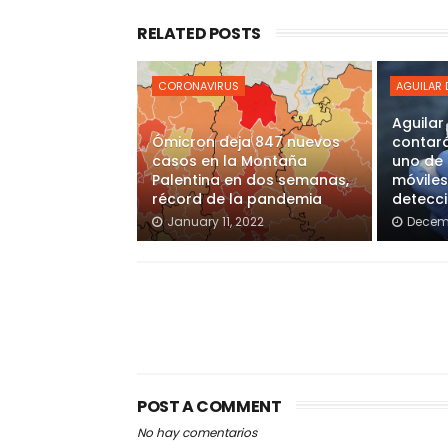
RELATED POSTS
CORONAVIRUS
AGUILAR
Aguila
Ómicron deja 847 nuevos
contará
casos en la Montaña
uno de 
Palentina en dos semanas,
móviles
récord de la pandemia
detecci
January 11, 2022
Decemb
POST A COMMENT
No hay comentarios