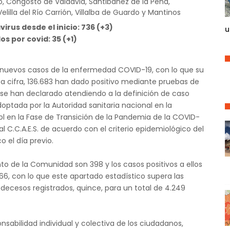
, Congosto de Valdavia, Santibáñez de la Peña,
elilla del Río Carrión, Villalba de Guardo y Mantinos
irus desde el inicio: 736 (+3)
u
os por covid: 35 (+1)
133 nuevos casos de la enfermedad COVID-19, con lo que su
 cifra, 136.683 han dado positivo mediante pruebas de
s se han declarado atendiendo a la definición de caso
ptada por la Autoridad sanitaria nacional en la
rol en la Fase de Transición de la Pandemia de la COVID-
al C.C.A.E.S. de acuerdo con el criterio epidemiológico del
o el día previo.
to de la Comunidad son 398 y los casos positivos a ellos
 66, con lo que este apartado estadístico supera las
s decesos registrados, quince, para un total de 4.249
onsabilidad individual y colectiva de los ciudadanos,