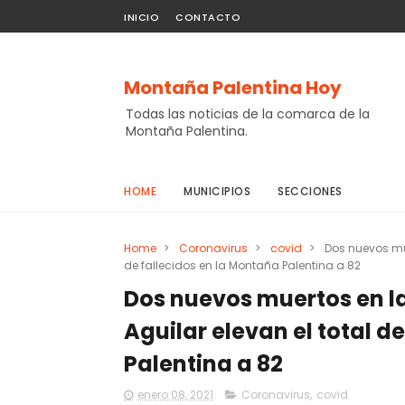
INICIO
CONTACTO
Montaña Palentina Hoy
Todas las noticias de la comarca de la
Montaña Palentina.
HOME
MUNICIPIOS
SECCIONES
Home
>
Coronavirus
>
covid
>
Dos nuevos mue
de fallecidos en la Montaña Palentina a 82
Dos nuevos muertos en l
Aguilar elevan el total d
Palentina a 82
enero 08, 2021
Coronavirus
,
covid