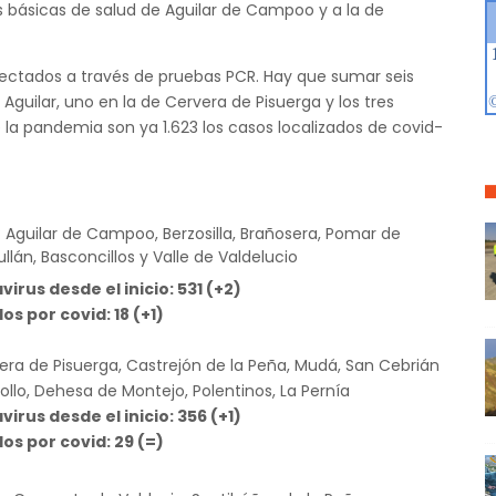
s básicas de salud de Aguilar de Campoo y a la de
tectados a través de pruebas PCR. Hay que sumar seis
 Aguilar, uno en la de Cervera de Pisuerga y los tres
e la pandemia son ya 1.623 los casos localizados de covid-
Aguilar de Campoo, Berzosilla, Brañosera, Pomar de
ullán, Basconcillos y Valle de Valdelucio
irus desde el inicio: 531 (+2)
dos por covid: 18
(+1)
era de Pisuerga, Castrejón de la Peña, Mudá, San Cebrián
iollo, Dehesa de Montejo, Polentinos, La Pernía
irus desde el inicio: 356 (+1)
dos por covid: 29
(=)