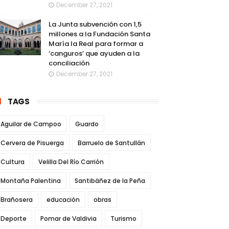
December 27, 2021
La Junta subvención con 1,5
millones a la Fundación Santa
María la Real para formar a
‘canguros’ que ayuden a la
conciliación
December 27, 2021
TAGS
Aguilar de Campoo
Guardo
Cervera de Pisuerga
Barruelo de Santullán
Cultura
Velilla Del Río Carrión
Montaña Palentina
Santibáñez de la Peña
Brañosera
educación
obras
Deporte
Pomar de Valdivia
Turismo