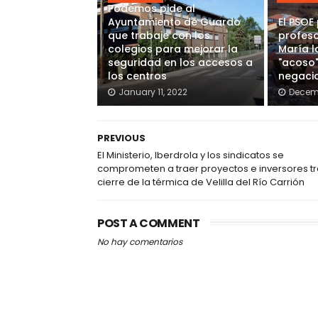
Podemos pide al
Ayuntamiento de Guardo
El PSOE
que trabaje con los
profeso
colegios para mejorar la
María l
seguridad en los accesos a
"acoso"
los centros
negaci
January 11, 2022
Decemb
PREVIOUS
El Ministerio, Iberdrola y los sindicatos se
comprometen a traer proyectos e inversores tr
cierre de la térmica de Velilla del Río Carrión
POST A COMMENT
No hay comentarios