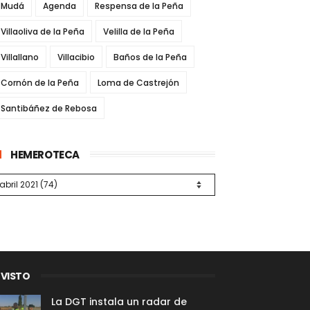
Mudá
Agenda
Respensa de la Peña
Villaoliva de la Peña
Velilla de la Peña
Villallano
Villacibio
Baños de la Peña
Cornón de la Peña
Loma de Castrejón
Santibáñez de Rebosa
HEMEROTECA
 VISTO
La DGT instala un radar de