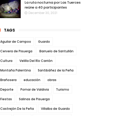
La ruta nocturna por Las Tuerces
reúne a 40 participantes
December 30, 2021
TAGS
Aguilar de Campoo
Guardo
Cervera de Pisuerga
Barruelo de Santullán
Cultura
Velilla Del Río Carrión
Montaña Palentina
Santibáñez de la Peña
Brañosera
educación
obras
Deporte
Pomar de Valdivia
Turismo
Fiestas
Salinas de Pisuerga
Castrejón De la Peña
Villalba de Guardo