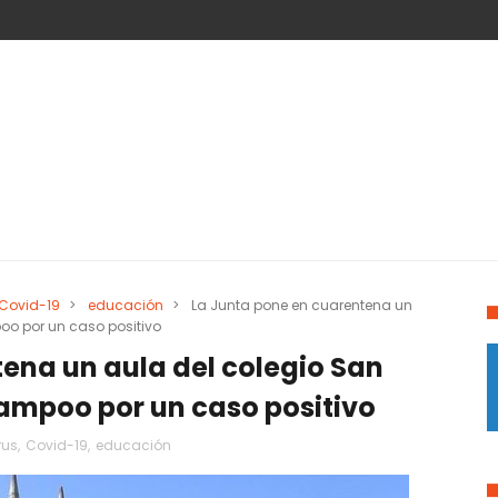
Covid-19
>
educación
>
La Junta pone en cuarentena un
oo por un caso positivo
ena un aula del colegio San
Campoo por un caso positivo
rus
,
Covid-19
,
educación