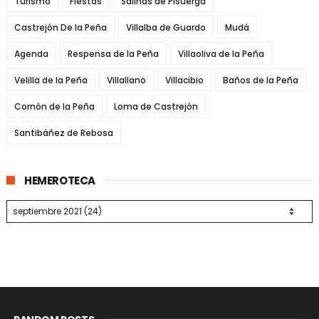
Turismo
Fiestas
Salinas de Pisuerga
Castrejón De la Peña
Villalba de Guardo
Mudá
Agenda
Respensa de la Peña
Villaoliva de la Peña
Velilla de la Peña
Villallano
Villacibio
Baños de la Peña
Cornón de la Peña
Loma de Castrejón
Santibáñez de Rebosa
HEMEROTECA