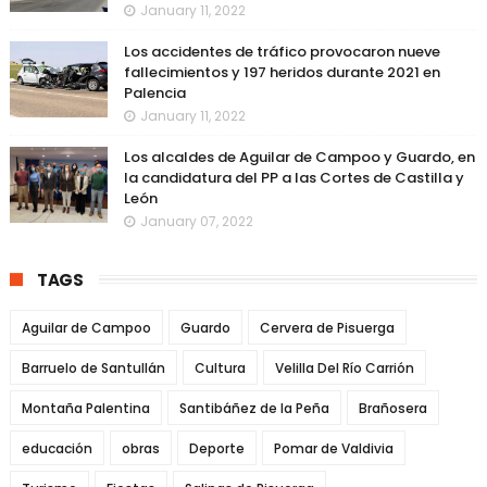
January 11, 2022
Los accidentes de tráfico provocaron nueve
fallecimientos y 197 heridos durante 2021 en
Palencia
January 11, 2022
Los alcaldes de Aguilar de Campoo y Guardo, en
la candidatura del PP a las Cortes de Castilla y
León
January 07, 2022
TAGS
Aguilar de Campoo
Guardo
Cervera de Pisuerga
Barruelo de Santullán
Cultura
Velilla Del Río Carrión
Montaña Palentina
Santibáñez de la Peña
Brañosera
educación
obras
Deporte
Pomar de Valdivia