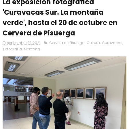
La exposición fotográfica
'Curavacas Sur. La montaña
verde', hasta el 20 de octubre en
Cervera de Pisuerga
septiembre 22, 2021
Cervera de Pisuerga
,
Cultura
,
Curavacas
,
Fotografía
,
Montaña