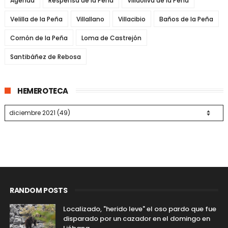
Agenda
Respensa de la Peña
Villaoliva de la Peña
Velilla de la Peña
Villallano
Villacibio
Baños de la Peña
Cornón de la Peña
Loma de Castrejón
Santibáñez de Rebosa
HEMEROTECA
RANDOM POSTS
Localizado, "herido leve" el oso pardo que fue
disparado por un cazador en el domingo en