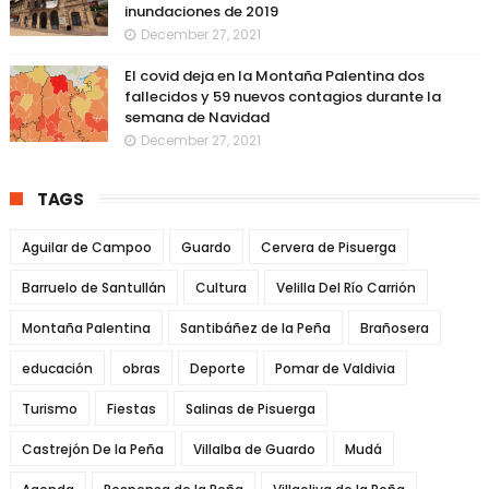
inundaciones de 2019
December 27, 2021
El covid deja en la Montaña Palentina dos
fallecidos y 59 nuevos contagios durante la
semana de Navidad
December 27, 2021
TAGS
Aguilar de Campoo
Guardo
Cervera de Pisuerga
Barruelo de Santullán
Cultura
Velilla Del Río Carrión
Montaña Palentina
Santibáñez de la Peña
Brañosera
educación
obras
Deporte
Pomar de Valdivia
Turismo
Fiestas
Salinas de Pisuerga
Castrejón De la Peña
Villalba de Guardo
Mudá