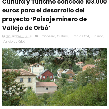
Cultura y Turismo concede 103.000
euros para el desarrollo del
proyecto ‘Paisaje minero de
Vallejo de Orbó’
diciembre 10, 2021
Brañosera
,
Cultura
,
Junta de CyL
,
Turismo
,
Vallejo de Orbó