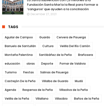
La Junta subvención con 1,5 millones a la
Fundación Santa María la Real para formar a
‘canguros’ que ayuden a la conciliación
December 27, 2021
TAGS
Aguilar de Campoo
Guardo
Cervera de Pisuerga
Barruelo de Santullán
Cultura
Velilla Del Río Carrión
Montaña Palentina
Santibáñez de la Peña
Brañosera
educación
obras
Deporte
Pomar de Valdivia
Turismo
Fiestas
Salinas de Pisuerga
Castrejón De la Peña
Villalba de Guardo
Mudá
Agenda
Respensa de la Peña
Villaoliva de la Peña
Velilla de la Peña
Villallano
Villacibio
Baños de la Peña