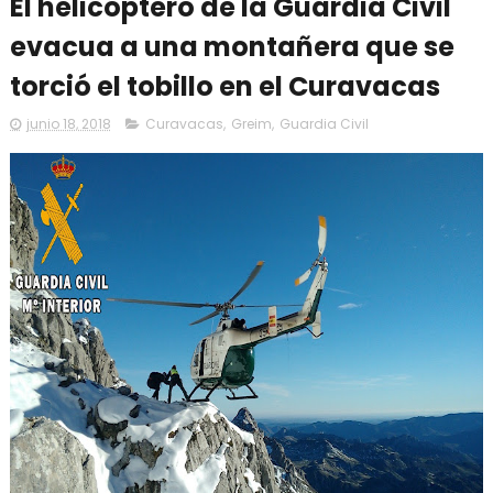
El helicóptero de la Guardia Civil
evacua a una montañera que se
torció el tobillo en el Curavacas
junio 18, 2018
Curavacas
,
Greim
,
Guardia Civil