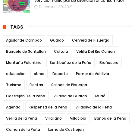
servicio municipal de atención al consumidor
December 30, 2021
TAGS
Aguilar de Campoo
Guardo
Cervera de Pisuerga
Barruelo de Santullán
Cultura
Velilla Del Río Carrión
Montaña Palentina
Santibáñez de la Peña
Brañosera
educación
obras
Deporte
Pomar de Valdivia
Turismo
Fiestas
Salinas de Pisuerga
Castrejón De la Peña
Villalba de Guardo
Mudá
Agenda
Respensa de la Peña
Villaoliva de la Peña
Velilla de la Peña
Villallano
Villacibio
Baños de la Peña
Cornón de la Peña
Loma de Castrejón