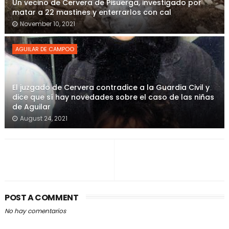
Un vecino de Cervera de Pisuerga, investigado por
matar a 22 mastines y enterrarlos con cal
November 10, 2021
AGUILAR DE CAMPOO
El juzgado de Cervera contradice a la Guardia Civil y
dice que sí hay novedades sobre el caso de las niñas
de Aguilar
August 24, 2021
POST A COMMENT
No hay comentarios