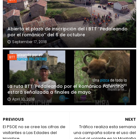
Abierto el plazo de inscripción del I BTT “Pedaleando
por el románico” del 6 de octubre
September 17, 2018
BTT
La ruta BTT 'Pedaleando por el Románico Palentino'
estará señalizada a finales de mayo
April 10, 2018
PREVIOUS
NEXT
El PSOE no se cree las cifras de
Tráfico realiza esta semana
visitantes a Las Edades del
una campaña sobre el uso del
Hombre
móvil al volante en la Montaña