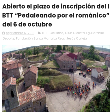
Abierto el plazo de inscripción del I
BTT “Pedaleando por el románico”
del 6 de octubre
septiembre 17, 2018
BTT
,
Ciclismo
,
Club Ciclista Aguilarense
,
Deporte
,
Fundación Santa María La Real
,
Jesús Calleja