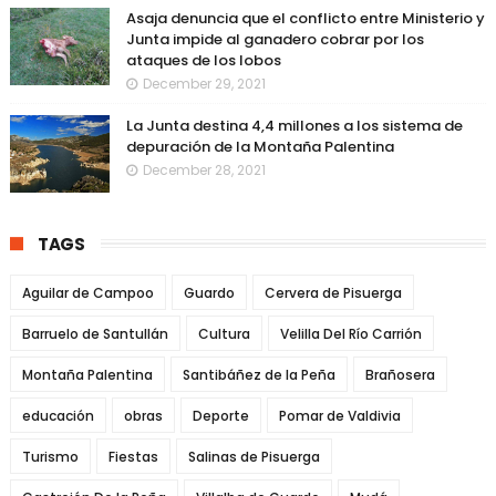
Asaja denuncia que el conflicto entre Ministerio y
Junta impide al ganadero cobrar por los
ataques de los lobos
December 29, 2021
La Junta destina 4,4 millones a los sistema de
depuración de la Montaña Palentina
December 28, 2021
TAGS
Aguilar de Campoo
Guardo
Cervera de Pisuerga
Barruelo de Santullán
Cultura
Velilla Del Río Carrión
Montaña Palentina
Santibáñez de la Peña
Brañosera
educación
obras
Deporte
Pomar de Valdivia
Turismo
Fiestas
Salinas de Pisuerga