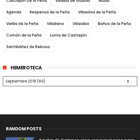
Castrejón De la Peña
Villalba de Guardo
Mudá
Agenda
Respensa de la Peña
Villaoliva de la Peña
Velilla de la Peña
Villallano
Villacibio
Baños de la Peña
Cornón de la Peña
Loma de Castrejón
Santibáñez de Rebosa
HEMEROTECA
RANDOM POSTS