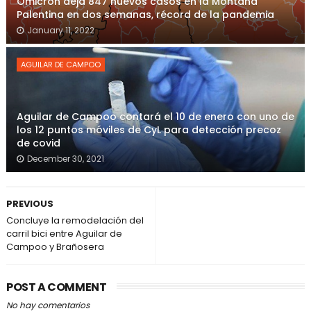
Ómicron deja 847 nuevos casos en la Montaña
Palentina en dos semanas, récord de la pandemia
January 11, 2022
AGUILAR DE CAMPOO
Aguilar de Campoo contará el 10 de enero con uno de
los 12 puntos móviles de CyL para detección precoz
de covid
December 30, 2021
PREVIOUS
Concluye la remodelación del
carril bici entre Aguilar de
Campoo y Brañosera
POST A COMMENT
No hay comentarios