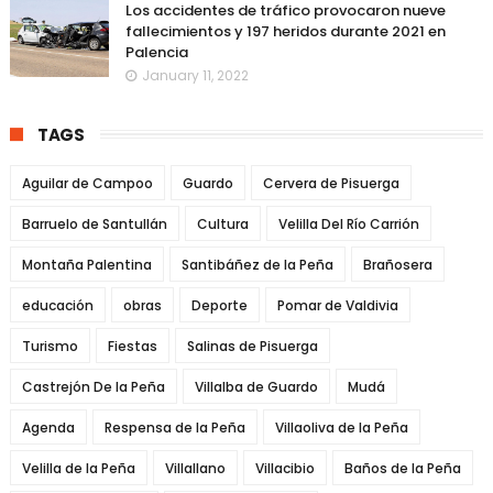
Los accidentes de tráfico provocaron nueve
fallecimientos y 197 heridos durante 2021 en
Palencia
January 11, 2022
TAGS
Aguilar de Campoo
Guardo
Cervera de Pisuerga
Barruelo de Santullán
Cultura
Velilla Del Río Carrión
Montaña Palentina
Santibáñez de la Peña
Brañosera
educación
obras
Deporte
Pomar de Valdivia
Turismo
Fiestas
Salinas de Pisuerga
Castrejón De la Peña
Villalba de Guardo
Mudá
Agenda
Respensa de la Peña
Villaoliva de la Peña
Velilla de la Peña
Villallano
Villacibio
Baños de la Peña