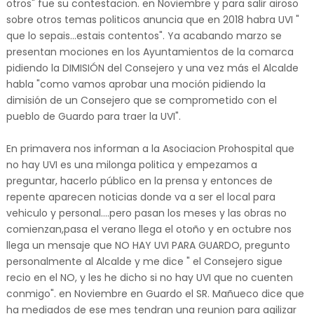
otros" fue su contestacion. en Noviembre y para salir airoso
sobre otros temas politicos anuncia que en 2018 habra UVI "
que lo sepais...estais contentos". Ya acabando marzo se
presentan mociones en los Ayuntamientos de la comarca
pidiendo la DIMISIÓN del Consejero y una vez más el Alcalde
habla "como vamos aprobar una moción pidiendo la
dimisión de un Consejero que se comprometido con el
pueblo de Guardo para traer la UVI".
En primavera nos informan a la Asociacion Prohospital que
no hay UVI es una milonga politica y empezamos a
preguntar, hacerlo público en la prensa y entonces de
repente aparecen noticias donde va a ser el local para
vehiculo y personal....pero pasan los meses y las obras no
comienzan,pasa el verano llega el otoño y en octubre nos
llega un mensaje que NO HAY UVI PARA GUARDO, pregunto
personalmente al Alcalde y me dice " el Consejero sigue
recio en el NO, y les he dicho si no hay UVI que no cuenten
conmigo". en Noviembre en Guardo el SR. Mañueco dice que
ha mediados de ese mes tendran una reunion para agilizar