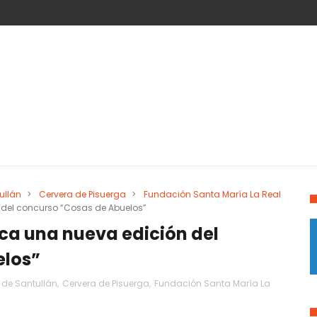
ullán
>
Cervera de Pisuerga
>
Fundación Santa María La Real
 del concurso “Cosas de Abuelos”
ca una nueva edición del
elos”
 de Santullán
,
Cervera de Pisuerga
,
Fundación Santa María La