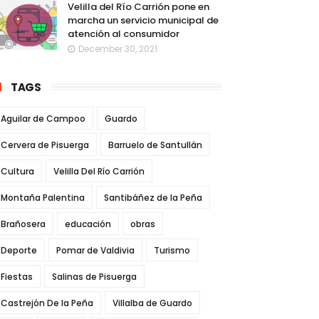
Velilla del Río Carrión pone en
marcha un servicio municipal de
atención al consumidor
December 30, 2021
TAGS
Aguilar de Campoo
Guardo
Cervera de Pisuerga
Barruelo de Santullán
Cultura
Velilla Del Río Carrión
Montaña Palentina
Santibáñez de la Peña
Brañosera
educación
obras
Deporte
Pomar de Valdivia
Turismo
Fiestas
Salinas de Pisuerga
Castrejón De la Peña
Villalba de Guardo