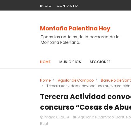
INICIO
CONTACTO
Montaña Palentina Hoy
Todas las noticias de la comarca de la
Montaña Palentina.
HOME
MUNICIPIOS
SECCIONES
Home
>
Aguilar de Campoo
>
Barruelo de Sant
>
Tercera Actividad convoca una nueva edición
Tercera Actividad convo
concurso “Cosas de Abu
mayo 01, 2019
Aguilar de Campoo
,
Barruelo
Real