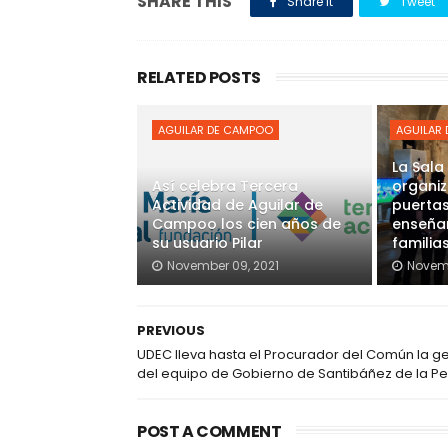
SHARE THIS
Share it
Tweet
RELATED POSTS
AGUILAR DE CAMPOO
AGUILAR
La Sala
Así celebra Tercera
organiz
Actividad de Aguilar de
puertas
Campoo los cien años de
enseñar
su usuario Pilar
familia
November 09, 2021
Novemb
PREVIOUS
UDEC lleva hasta el Procurador del Común la ge
del equipo de Gobierno de Santibáñez de la P
POST A COMMENT