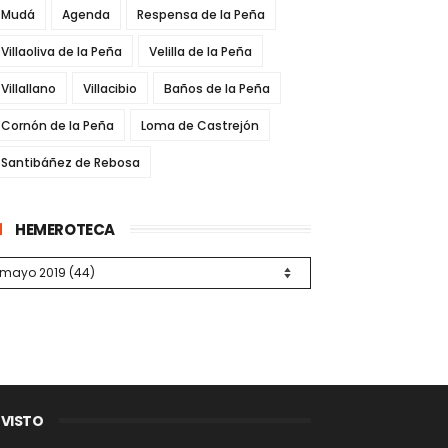
Mudá
Agenda
Respensa de la Peña
Villaoliva de la Peña
Velilla de la Peña
Villallano
Villacibio
Baños de la Peña
Cornón de la Peña
Loma de Castrejón
Santibáñez de Rebosa
HEMEROTECA
 VISTO