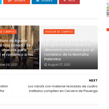
Share it
Share it
Pin it
 DE CAMPOO
AGUILAR DE CAMPOO
 Rom de Aguilar
El Centro Rom clausura su
a una jornada de
programación estival con
 abiertas para
diferentes recorridos por el
 el románico a las
románico de la Montaña
s
Palentina
er 09, 2021
August 27, 2021
NEXT
stión
Los robots con material reciclado de cuatro
eña
institutos compiten en Cervera de Pisuerga