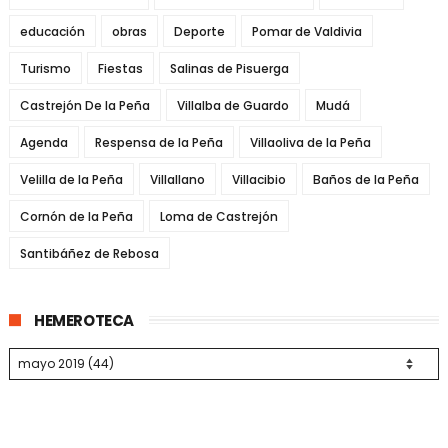
educación
obras
Deporte
Pomar de Valdivia
Turismo
Fiestas
Salinas de Pisuerga
Castrejón De la Peña
Villalba de Guardo
Mudá
Agenda
Respensa de la Peña
Villaoliva de la Peña
Velilla de la Peña
Villallano
Villacibio
Baños de la Peña
Cornón de la Peña
Loma de Castrejón
Santibáñez de Rebosa
HEMEROTECA