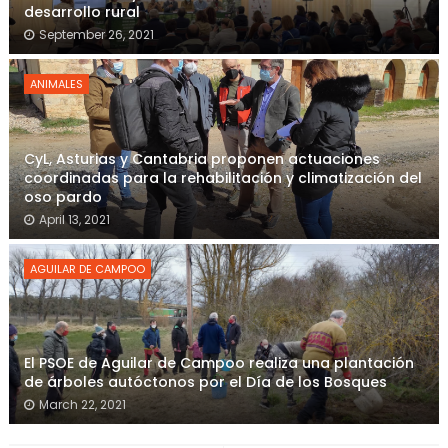
desarrollo rural
September 26, 2021
ANIMALES
CyL, Asturias y Cantabria proponen actuaciones
coordinadas para la rehabilitación y climatización del
oso pardo
April 13, 2021
AGUILAR DE CAMPOO
El PSOE de Aguilar de Campoo realiza una plantación
de árboles autóctonos por el Día de los Bosques
March 22, 2021