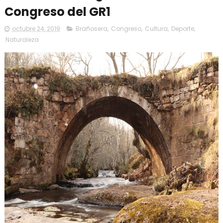
Congreso del GR1
octubre 24, 2019
Brañosera
,
Congreso
,
Cultura
,
Deporte
,
Naturaleza