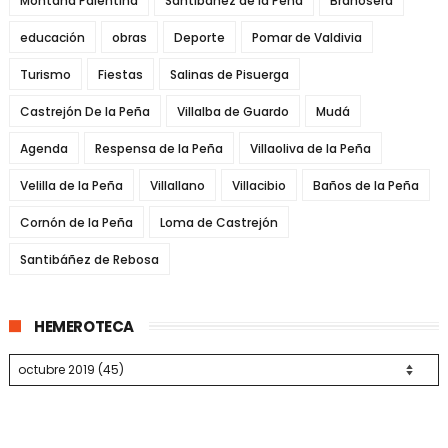
Montaña Palentina
Santibáñez de la Peña
Brañosera
educación
obras
Deporte
Pomar de Valdivia
Turismo
Fiestas
Salinas de Pisuerga
Castrejón De la Peña
Villalba de Guardo
Mudá
Agenda
Respensa de la Peña
Villaoliva de la Peña
Velilla de la Peña
Villallano
Villacibio
Baños de la Peña
Cornón de la Peña
Loma de Castrejón
Santibáñez de Rebosa
HEMEROTECA