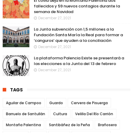
El covid deja en la Montaña Palentina dos
fallecidos y 59 nuevos contagios durante la
semana de Navidad
December 27, 2021
La Junta subvención con 1,5 millones a la
Fundación Santa María la Real para formar a
‘canguros’ que ayuden a la conciliación
December 27, 2021
La plataforma Palencia Existe se presentará a
las elecciones a la Junta del 13 de febrero
December 27, 2021
TAGS
Aguilar de Campoo
Guardo
Cervera de Pisuerga
Barruelo de Santullán
Cultura
Velilla Del Río Carrión
Montaña Palentina
Santibáñez de la Peña
Brañosera