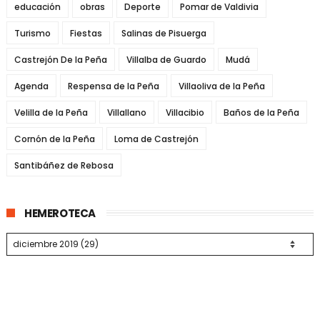
educación
obras
Deporte
Pomar de Valdivia
Turismo
Fiestas
Salinas de Pisuerga
Castrejón De la Peña
Villalba de Guardo
Mudá
Agenda
Respensa de la Peña
Villaoliva de la Peña
Velilla de la Peña
Villallano
Villacibio
Baños de la Peña
Cornón de la Peña
Loma de Castrejón
Santibáñez de Rebosa
HEMEROTECA