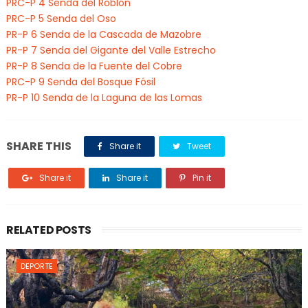
PRC-P 4 Senda del Roblón
PRC-P 5 Senda del Oso
PR-P 6 Senda de la Cascada de Mazobre
PR-P 7 Senda del Gigante del Valle Estrecho
PR-P 8 Senda de la Fuente del Cobre
PRC-P 9 Senda del Bosque Fósil
PR-P 10 Senda de la Laguna de las Lomas
SHARE THIS
Share it
Tweet
Share it
Share it
Pin it
RELATED POSTS
DEPORTE