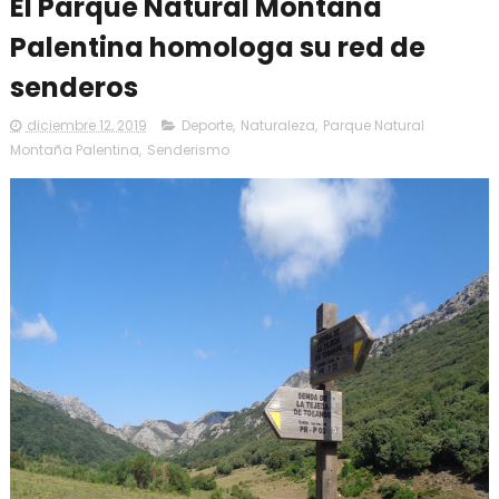
El Parque Natural Montaña
Palentina homologa su red de
senderos
diciembre 12, 2019
Deporte
,
Naturaleza
,
Parque Natural
Montaña Palentina
,
Senderismo