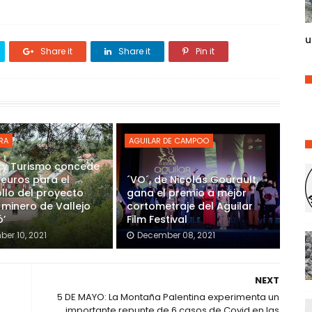
u
Share it
Share it
Pin it
RA
AGUILAR DE CAMPOO
 y Turismo concede
 euros para el
´VO´, de Nicolás Gourault,
llo del proyecto
gana el premio a mejor
e minero de Vallejo
cortometraje del Aguilar
ó’
Film Festival
er 10, 2021
December 08, 2021
NEXT
5 DE MAYO: La Montaña Palentina experimenta un
importante repunte de 6 casos de Covid en las