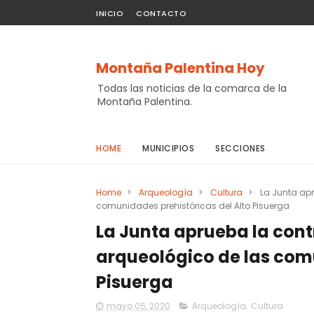
INICIO
CONTACTO
Montaña Palentina Hoy
Todas las noticias de la comarca de la
Montaña Palentina.
HOME
MUNICIPIOS
SECCIONES
Home
>
Arqueología
>
Cultura
>
La Junta apr
comunidades prehistóricas del Alto Pisuerga
La Junta aprueba la cont
arqueológico de las comu
Pisuerga
mayo 05, 2020
Arqueología
,
Cultura