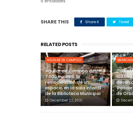
o entidades.
SHARE THIS
Share it
Tweet
RELATED POSTS
AGUILAR DE CAMPOO
BRAÑOSE
Aguilar de Campoo destina
Cultura
7.000 euros a la
103.000
remodelación de un
desarro
espacio en la sala infantil
‘Paisaj
de la Biblioteca Municipal
de Orb
December 22, 2021
Decemb