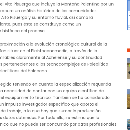
l Alto Pisuerga que incluye la Montaña Palentina por un
procura un análisis histórico de las comunidades
Alto Pisuerga y su entorno fluvial, así como la
dante, pues éste se constituye como un
histórica del proceso.
proximación a la evolución cronológica cultural de la
ían situar en el Pleistocenomedio, a través de la
similables claramente al Achelense y su continuidad
as pertenecientes a los tecnocomplejos de Paleolítico
leolíticas del Holoceno.
elegido teniendo en cuenta la especialización requerida
a la necesidad de contar con un equipo científico de
d del equipamiento técnico. También se ha considerado
n impulso investigador específico que aporta el
de trabajo, a lo que hay que sumar la producción
os datos obtenidos. Por todo ello, se estima que la
único que no puede ser concurrido por otros profesionales