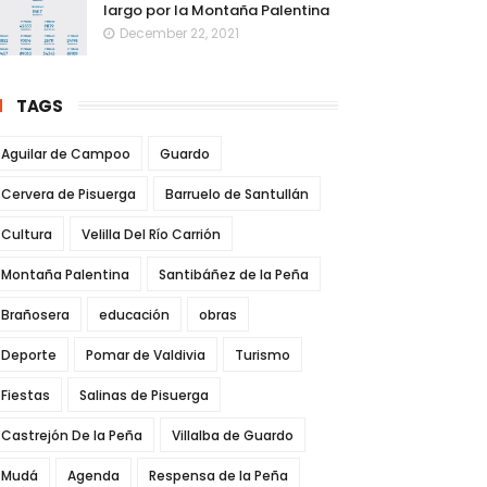
largo por la Montaña Palentina
December 22, 2021
TAGS
Aguilar de Campoo
Guardo
Cervera de Pisuerga
Barruelo de Santullán
Cultura
Velilla Del Río Carrión
Montaña Palentina
Santibáñez de la Peña
Brañosera
educación
obras
Deporte
Pomar de Valdivia
Turismo
Fiestas
Salinas de Pisuerga
Castrejón De la Peña
Villalba de Guardo
Mudá
Agenda
Respensa de la Peña