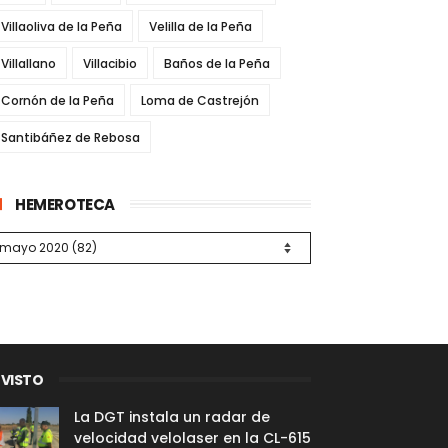
Villaoliva de la Peña
Velilla de la Peña
Villallano
Villacibio
Baños de la Peña
Cornón de la Peña
Loma de Castrejón
Santibáñez de Rebosa
HEMEROTECA
 VISTO
La DGT instala un radar de
velocidad velolaser en la CL-615