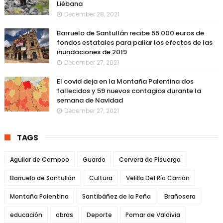
Liébana
December 28, 2021
Barruelo de Santullán recibe 55.000 euros de
fondos estatales para paliar los efectos de las
inundaciones de 2019
December 27, 2021
El covid deja en la Montaña Palentina dos
fallecidos y 59 nuevos contagios durante la
semana de Navidad
December 27, 2021
TAGS
Aguilar de Campoo
Guardo
Cervera de Pisuerga
Barruelo de Santullán
Cultura
Velilla Del Río Carrión
Montaña Palentina
Santibáñez de la Peña
Brañosera
educación
obras
Deporte
Pomar de Valdivia