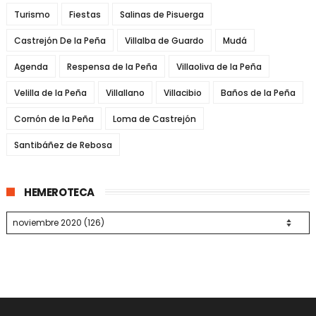
Turismo
Fiestas
Salinas de Pisuerga
Castrejón De la Peña
Villalba de Guardo
Mudá
Agenda
Respensa de la Peña
Villaoliva de la Peña
Velilla de la Peña
Villallano
Villacibio
Baños de la Peña
Cornón de la Peña
Loma de Castrejón
Santibáñez de Rebosa
HEMEROTECA