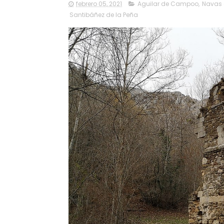
febrero 05, 2021
Aguilar de Campoo
,
Navas 
Santibáñez de la Peña