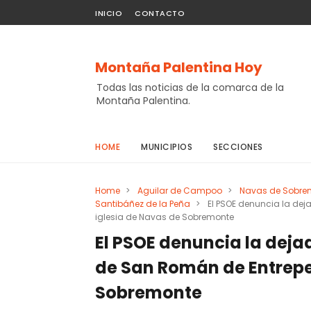
INICIO
CONTACTO
Montaña Palentina Hoy
Todas las noticias de la comarca de la
Montaña Palentina.
HOME
MUNICIPIOS
SECCIONES
Home
>
Aguilar de Campoo
>
Navas de Sobre
Santibáñez de la Peña
>
El PSOE denuncia la dej
iglesia de Navas de Sobremonte
El PSOE denuncia la dejad
de San Román de Entrepeñ
Sobremonte