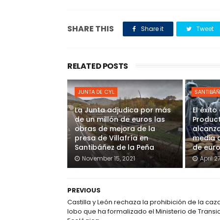
SHARE THIS
Share it
Tweet
RELATED POSTS
JUNTA DE CYL
SANTIBÁÑ
La Junta adjudica por más
El éxit
de un millón de euros las
Product
obras de mejora de la
alcanza
presa de Villafría en
media a
Santibáñez de la Peña
de eur
November 15, 2021
April 2
PREVIOUS
Castilla y León rechaza la prohibición de la caz
lobo que ha formalizado el Ministerio de Transi