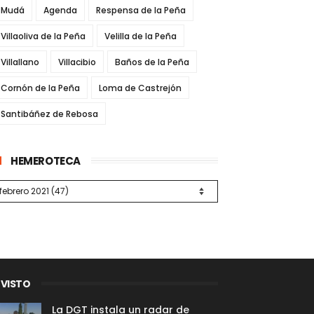
Mudá
Agenda
Respensa de la Peña
Villaoliva de la Peña
Velilla de la Peña
Villallano
Villacibio
Baños de la Peña
Cornón de la Peña
Loma de Castrejón
Santibáñez de Rebosa
HEMEROTECA
 VISTO
La DGT instala un radar de