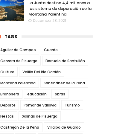
La Junta destina 4,4 millones a
los sistema de depuración de la
Montaña Palentina
December 28, 2021
TAGS
Aguilar de Campoo
Guardo
Cervera de Pisuerga
Barruelo de Santullán
Cultura
Velilla Del Río Carrión
Montaña Palentina
Santibáñez de la Peña
Brañosera
educación
obras
Deporte
Pomar de Valdivia
Turismo
Fiestas
Salinas de Pisuerga
Castrejón De la Peña
Villalba de Guardo