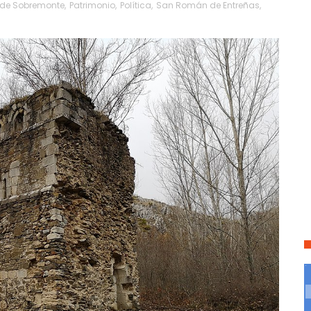
de Sobremonte
,
Patrimonio
,
Política
,
San Román de Entreñas
,