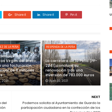
u
Share it
Share it
Pin it
EZ DE LA PEÑA
RESPENDA DE LA PEÑA
o demostrado de
os Virgen del Brezo;
La carretera de la Peña (PP-
 una facturación
2241) concluye su
nual de 8 millones
renovación tras una
os
inversión de 783.000 euros
7, 2021
April 20, 2021
NEXT
a del
Podemos solicita al Ayuntamiento de Guardo la
ción
participación ciudadana en la confección de los