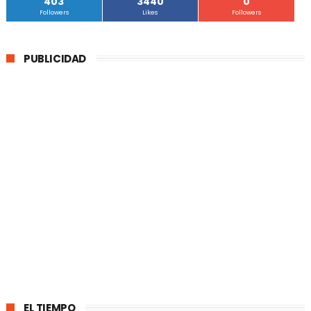
403
3440
0
Followers
Likes
Followers
PUBLICIDAD
EL TIEMPO