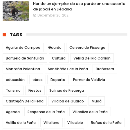
Herido un ejemplar de oso pardo en una cacería
de jabalí en Liébana
December 26, 2021
TAGS
Aguilar de Campoo
Guardo
Cervera de Pisuerga
Barruelo de Santullán
Cultura
Velilla Del Río Carrión
Montaña Palentina
Santibáñez de la Peña
Brañosera
educación
obras
Deporte
Pomar de Valdivia
Turismo
Fiestas
Salinas de Pisuerga
Castrejón De la Peña
Villalba de Guardo
Mudá
Agenda
Respensa de la Peña
Villaoliva de la Peña
Velilla de la Peña
Villallano
Villacibio
Baños de la Peña