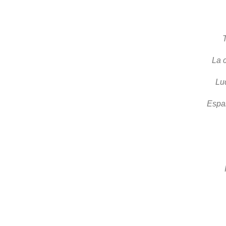
La 
Lu
Españ