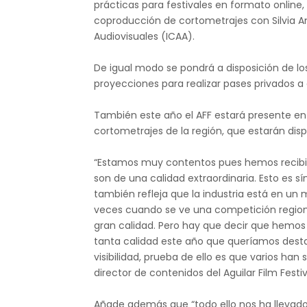
prácticas para festivales en formato online
coproducción de cortometrajes con Silvia An
Audiovisuales (ICAA).
De igual modo se pondrá a disposición de los
proyecciones para realizar pases privados a d
También este año el AFF estará presente en
cortometrajes de la región, que estarán dispo
“Estamos muy contentos pues hemos recibid
son de una calidad extraordinaria. Esto es s
también refleja que la industria está en u
veces cuando se ve una competición regiona
gran calidad. Pero hay que decir que hemos f
tanta calidad este año que queríamos dest
visibilidad, prueba de ello es que varios han 
director de contenidos del Aguilar Film Festiv
Añade además que “todo ello nos ha llevado 