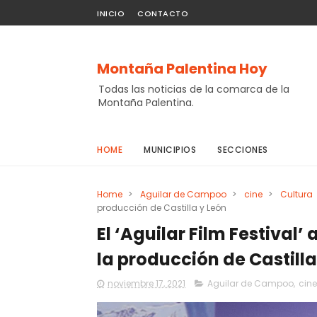
INICIO
CONTACTO
Montaña Palentina Hoy
Todas las noticias de la comarca de la
Montaña Palentina.
HOME
MUNICIPIOS
SECCIONES
Home
>
Aguilar de Campoo
>
cine
>
Cultura
producción de Castilla y León
El ‘Aguilar Film Festival’
la producción de Castilla
noviembre 17, 2021
Aguilar de Campoo
,
cine