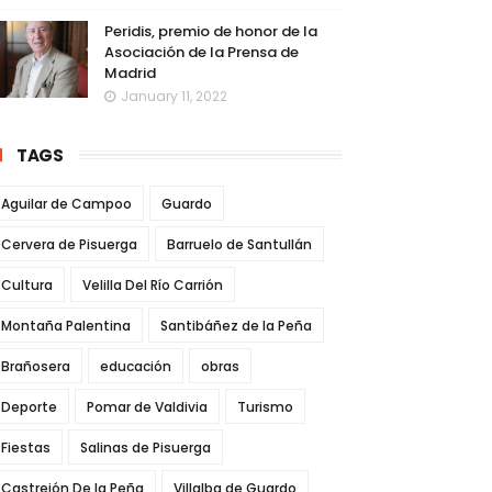
Peridis, premio de honor de la
Asociación de la Prensa de
Madrid
January 11, 2022
TAGS
Aguilar de Campoo
Guardo
Cervera de Pisuerga
Barruelo de Santullán
Cultura
Velilla Del Río Carrión
Montaña Palentina
Santibáñez de la Peña
Brañosera
educación
obras
Deporte
Pomar de Valdivia
Turismo
Fiestas
Salinas de Pisuerga
Castrejón De la Peña
Villalba de Guardo