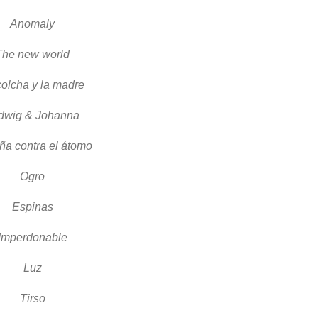
Anomaly
The new world
colcha y la madre
dwig & Johanna
a contra el átomo
Ogro
Espinas
Imperdonable
Luz
Tirso