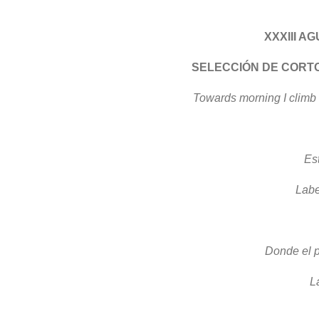
XXXIII A
SELECCIÓN DE CORT
Towards morning I climb
Es
Labe
Donde el p
L