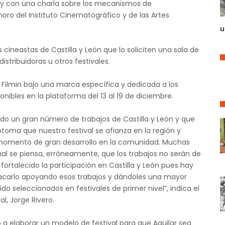
, y con una charla sobre los mecanismos de
oro del Instituto Cinematográfico y de las Artes
u
 cineastas de Castilla y León que lo soliciten una sala de
istribuidoras u otros festivales.
 Filmin bajo una marca específica y dedicada a los
nibles en la plataforma del 13 al 19 de diciembre.
o un gran número de trabajos de Castilla y León y que
íntoma que nuestro festival se afianza en la región y
n momento de gran desarrollo en la comunidad. Muchas
l se piensa, erróneamente, que los trabajos no serán de
ortalecido la participación en Castilla y León pues hay
acarlo apoyando esos trabajos y dándoles una mayor
sido seleccionados en festivales de primer nivel”, indica el
al, Jorge Rivero.
a elaborar un modelo de festival para que Aguilar sea