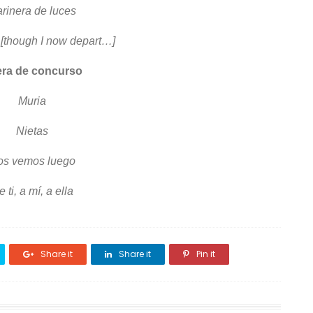
rinera de luces
 [though I now depart…]
ra de concurso
Muria
Nietas
os vemos luego
 ti, a mí, a ella
Share it
Share it
Pin it