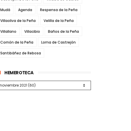
Mudá
Agenda
Respensa de la Peña
Villaoliva de la Peña
Velilla de la Peña
Villallano
Villacibio
Baños de la Peña
Cornón de la Peña
Loma de Castrejón
Santibáñez de Rebosa
HEMEROTECA