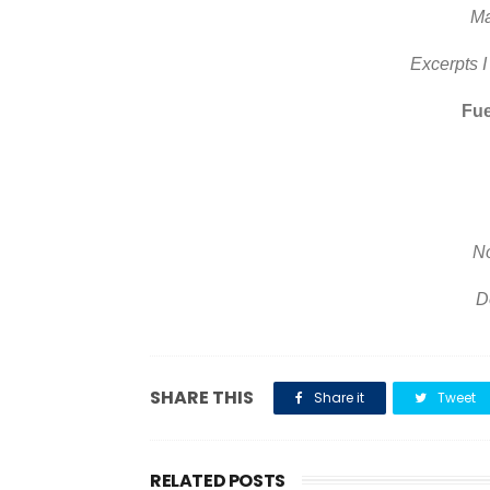
Ma
Excerpts I
Fue
N
De
SHARE THIS
Share it
Tweet
RELATED POSTS