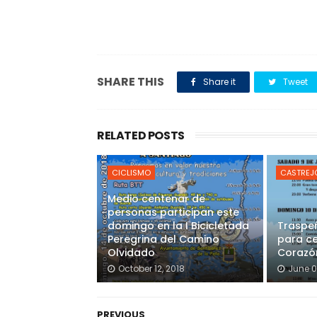
SHARE THIS
Share it
Tweet
RELATED POSTS
CICLISMO
CASTREJÓ
Medio centenar de
personas participan este
domingo en la I Bicicletada
Traspeñ
Peregrina del Camino
para ce
Olvidado
Corazó
October 12, 2018
June 0
PREVIOUS