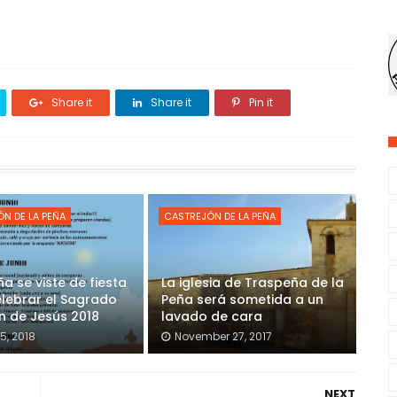
Share it
Share it
Pin it
N DE LA PEÑA
CASTREJÓN DE LA PEÑA
a se viste de fiesta
La iglesia de Traspeña de la
lebrar el Sagrado
Peña será sometida a un
n de Jesús 2018
lavado de cara
5, 2018
November 27, 2017
NEXT