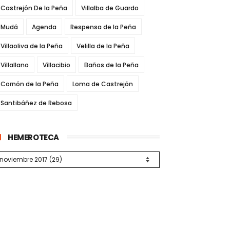
Castrejón De la Peña
Villalba de Guardo
Mudá
Agenda
Respensa de la Peña
Villaoliva de la Peña
Velilla de la Peña
Villallano
Villacibio
Baños de la Peña
Cornón de la Peña
Loma de Castrejón
Santibáñez de Rebosa
HEMEROTECA