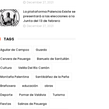
December 27, 2021
La plataforma Palencia Existe se
presentará a las elecciones a la
Junta del 13 de febrero
December 27, 2021
TAGS
Aguilar de Campoo
Guardo
Cervera de Pisuerga
Barruelo de Santullán
Cultura
Velilla Del Río Carrión
Montaña Palentina
Santibáñez de la Peña
Brañosera
educación
obras
Deporte
Pomar de Valdivia
Turismo
Fiestas
Salinas de Pisuerga