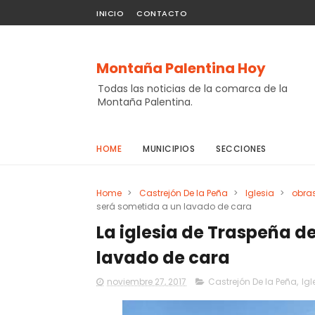
INICIO
CONTACTO
Montaña Palentina Hoy
Todas las noticias de la comarca de la
Montaña Palentina.
HOME
MUNICIPIOS
SECCIONES
Home
>
Castrejón De la Peña
>
Iglesia
>
obra
será sometida a un lavado de cara
La iglesia de Traspeña d
lavado de cara
noviembre 27, 2017
Castrejón De la Peña
,
Igl