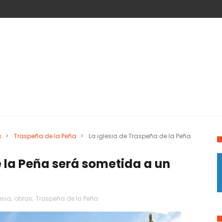
s
>
Traspeña de la Peña
>
La iglesia de Traspeña de la Peña
e la Peña será sometida a un
esia
,
obras
,
Traspeña de la Peña