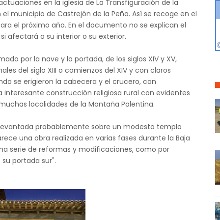
actuaciones en la iglesia de La Transfiguración de la
 el municipio de Castrejón de la Peña. Así se recoge en el
para el próximo año. En el documento no se explican el
si afectará a su interior o su exterior.
ormado por la nave y la portada, de los siglos XIV y XV,
les del siglo XIII o comienzos del XIV y con claros
o se erigieron la cabecera y el crucero, con
a interesante construcción religiosa rural con evidentes
 muchas localidades de la Montaña Palentina.
e "levantada probablemente sobre un modesto templo
rece una obra realizada en varias fases durante la Baja
 una serie de reformas y modificaciones, como por
su portada sur".