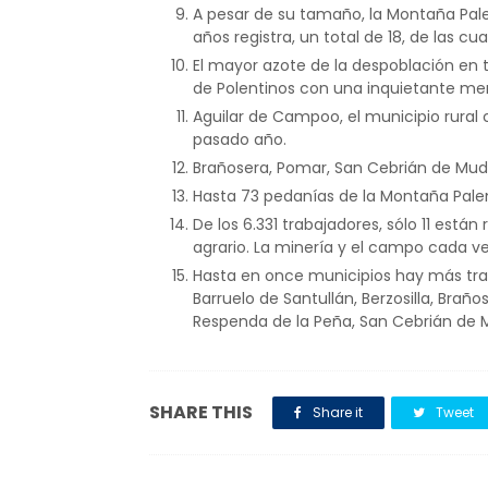
A pesar de su tamaño, la Montaña Pa
años registra, un total de 18, de las cu
El mayor azote de la despoblación en t
de Polentinos con una inquietante me
Aguilar de Campoo, el municipio rural
pasado año.
Brañosera, Pomar, San Cebrián de Mudá
Hasta 73 pedanías de la Montaña Pale
De los 6.331 trabajadores, sólo 11 está
agrario. La minería y el campo cada v
Hasta en once municipios hay más tr
Barruelo de Santullán, Berzosilla, Brañ
Respenda de la Peña, San Cebrián de Mudá
SHARE THIS
Share it
Tweet