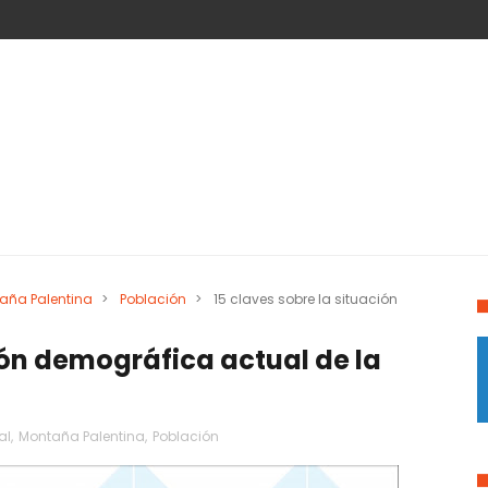
aña Palentina
>
Población
>
15 claves sobre la situación
ción demográfica actual de la
al
,
Montaña Palentina
,
Población