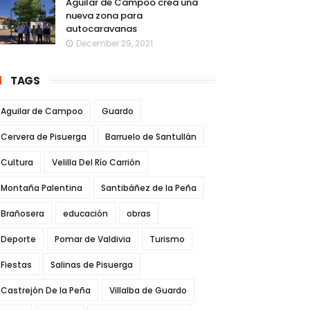
Aguilar de Campoo crea una
nueva zona para
autocaravanas
December 29, 2021
TAGS
Aguilar de Campoo
Guardo
Cervera de Pisuerga
Barruelo de Santullán
Cultura
Velilla Del Río Carrión
Montaña Palentina
Santibáñez de la Peña
Brañosera
educación
obras
Deporte
Pomar de Valdivia
Turismo
Fiestas
Salinas de Pisuerga
Castrejón De la Peña
Villalba de Guardo