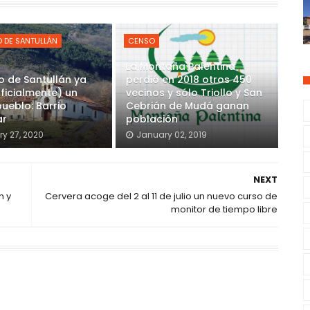
 DE SANTULLÁN
CENSO
La Montaña Palentina
o de Santullán ya
perdió en 2018 otros 450
oficialmente) un
vecinos y sólo Triollo y San
ueblo: Barrio
Cebrián de Mudá ganan
ar
población
y 27, 2020
January 02, 2019
NEXT
n y
Cervera acoge del 2 al 11 de julio un nuevo curso de
monitor de tiempo libre