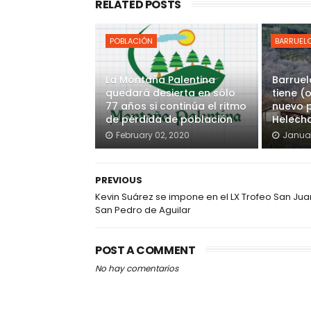
RELATED POSTS
POBLACIÓN
BARRUELO
La Montaña Palentina
Barruel
quedará desierta en sólo
tiene (
77 años si continúa el ritmo
nuevo p
de pérdida de población
Helech
February 02, 2020
Januar
PREVIOUS
Kevin Suárez se impone en el LX Trofeo San Jua
San Pedro de Aguilar
POST A COMMENT
No hay comentarios