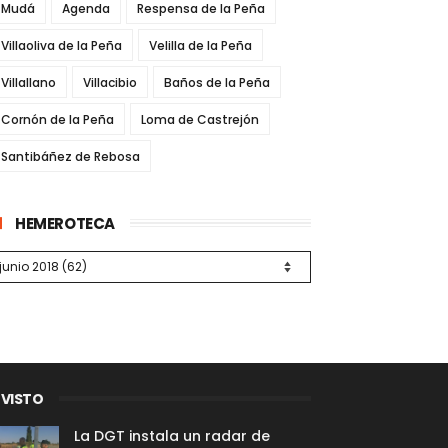
Mudá
Agenda
Respensa de la Peña
Villaoliva de la Peña
Velilla de la Peña
Villallano
Villacibio
Baños de la Peña
Cornón de la Peña
Loma de Castrejón
Santibáñez de Rebosa
HEMEROTECA
 VISTO
La DGT instala un radar de