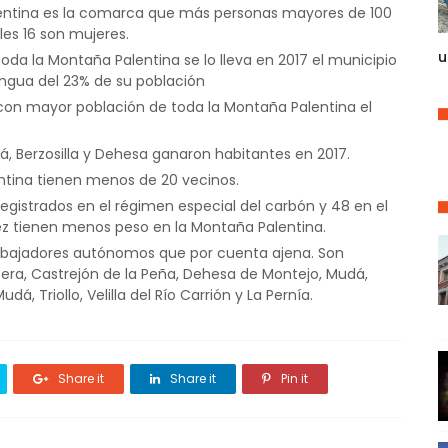
lentina es la comarca que más personas mayores de 100
ales 16 son mujeres.
u
oda la Montaña Palentina se lo lleva en 2017 el municipio
ngua del 23% de su población
 con mayor población de toda la Montaña Palentina el
, Berzosilla y Dehesa ganaron habitantes en 2017.
ntina tienen menos de 20 vecinos.
n registrados en el régimen especial del carbón y 48 en el
ez tienen menos peso en la Montaña Palentina.
abajadores autónomos que por cuenta ajena. Son
osera, Castrejón de la Peña, Dehesa de Montejo, Mudá,
, Triollo, Velilla del Río Carrión y La Pernía.
Share it
Share it
Pin it