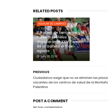
RELATED POSTS
AGUILAR DE CAMPOO
El Racing de Santander y la
Cultural Leonesa
disputarán el XXIV Torneo
de la Galleta el 11 de
agosto
July 31, 2018
PREVIOUS
Ciudadanos exige que no se eliminen las plaza
vacantes de los centros de salud de la Montañ
Palentina
POST A COMMENT
No hay comentarios