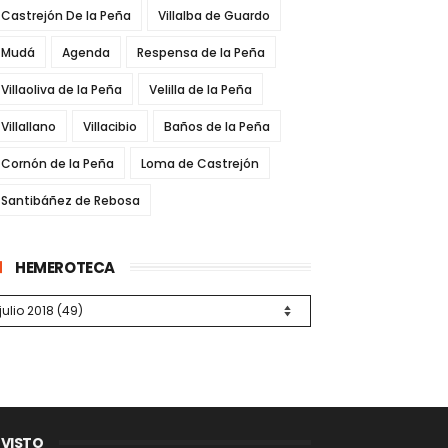
Castrejón De la Peña
Villalba de Guardo
Mudá
Agenda
Respensa de la Peña
Villaoliva de la Peña
Velilla de la Peña
Villallano
Villacibio
Baños de la Peña
Cornón de la Peña
Loma de Castrejón
Santibáñez de Rebosa
HEMEROTECA
 VISTO