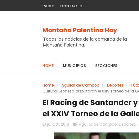
INICIO
CONTACTO
Montaña Palentina Hoy
Todas las noticias de la comarca de la
Montaña Palentina.
HOME
MUNICIPIOS
SECCIONES
Home
>
Aguilar de Campoo
>
Deportes
>
Fútb
Cultural Leonesa disputarán el XXIV Torneo de la Ga
El Racing de Santander y
el XXIV Torneo de la Galle
julio 31, 2018
Aguilar de Campoo
,
Deportes
,