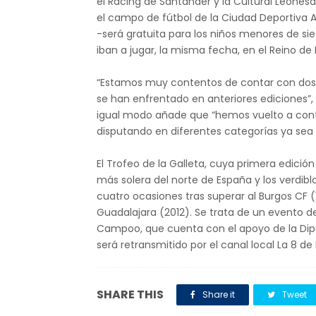
el Racing de Santander y la Cultural Leonesa
el campo de fútbol de la Ciudad Deportiva A
-será gratuita para los niños menores de si
iban a jugar, la misma fecha, en el Reino de 
“Estamos muy contentos de contar con dos e
se han enfrentado en anteriores ediciones”,
igual modo añade que “hemos vuelto a contar
disputando en diferentes categorías ya sea 
El Trofeo de la Galleta, cuya primera edició
más solera del norte de España y los verd
cuatro ocasiones tras superar al Burgos CF (1
Guadalajara (2012). Se trata de un evento de
Campoo, que cuenta con el apoyo de la Diput
será retransmitido por el canal local La 8 d
SHARE THIS
Share it
Tweet