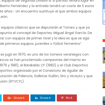
, equipos de Segunda División B. El partido tendrá lugar en
lberto Fernández y la entrada tendrá un coste de 5 euros
ete años-. Un encuentro sustituye al que ambos equipos
León.
quipos clásicos que se disputarán el Torneo y que ya
 apunta el concejal de Deportes, Miguel Ángel García. De
 con equipos de primer nivel y la idea es que se siga
de primeros equipos, juveniles o fútbol femenino”.
n se jugó en 1970, es uno de los torneos veraniegos con
iblancos se han proclamado campeones del mismo en
976 y 1981), el Barakaldo CF (1982) y el Club Deportivo
portivo organizado por el Consistorio de Aguilar de
ación de Palencia, Galletas Gullón, Siro y Vicauto y que
e León (RTVCYL).
Share it
Share it
Pin it