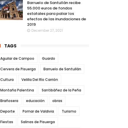
Barruelo de Santullán recibe
55.000 euros de fondos
estatales para paliar los
efectos de las inundaciones de
2019
December 27, 2021
TAGS
Aguilar de Campoo
Guardo
Cervera de Pisuerga
Barruelo de Santullán
Cultura
Velilla Del Río Carrión
Montaña Palentina
Santibáñez de la Peña
Brañosera
educación
obras
Deporte
Pomar de Valdivia
Turismo
Fiestas
Salinas de Pisuerga