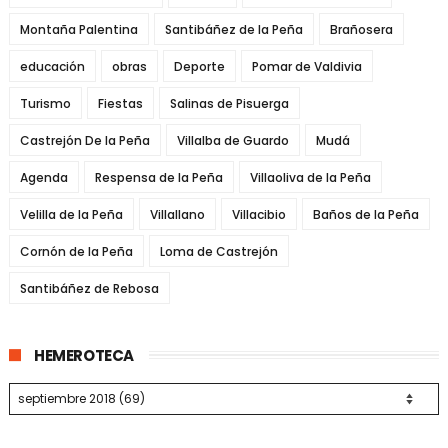
Montaña Palentina
Santibáñez de la Peña
Brañosera
educación
obras
Deporte
Pomar de Valdivia
Turismo
Fiestas
Salinas de Pisuerga
Castrejón De la Peña
Villalba de Guardo
Mudá
Agenda
Respensa de la Peña
Villaoliva de la Peña
Velilla de la Peña
Villallano
Villacibio
Baños de la Peña
Cornón de la Peña
Loma de Castrejón
Santibáñez de Rebosa
HEMEROTECA