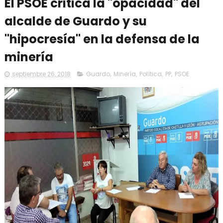
El PSOE critica la "opacidad" del
alcalde de Guardo y su
"hipocresía" en la defensa de la
minería
septiembre 26, 2018
Guardo
,
Minería
,
Política
,
PP
,
PSOE