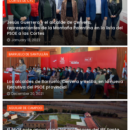
CORTES DE CYL
Jesús Guerrero y el alcalde de Cervera,
representantes de la Montaña Palentina en la lista del
PSOE a las Cortes
January 13, 2022
BARRUELO DE SANTULLÁN
Los alcaldes de Barruelo, Cervera y Velilla, en la nueva
Ejecutiva del PSOE provincial
December 20, 2021
AGUILAR DE CAMPOO
El PSOE pide apoyo para los profesores del IES Santa