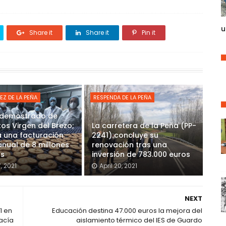
u
Share it
Share it
Pin it
EZ DE LA PEÑA
RESPENDA DE LA PEÑA
o demostrado de
os Virgen del Brezo;
La carretera de la Peña (PP-
 una facturación
2241) concluye su
nual de 8 millones
renovación tras una
os
inversión de 783.000 euros
7, 2021
April 20, 2021
NEXT
1 en
Educación destina 47.000 euros la mejora del
acía
aislamiento térmico del IES de Guardo