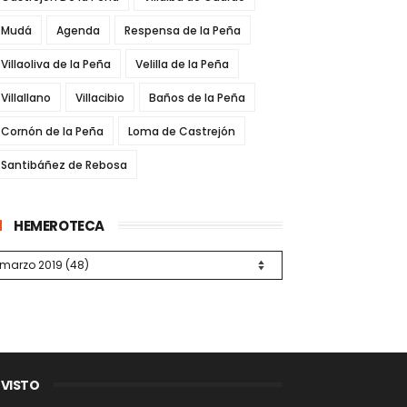
Mudá
Agenda
Respensa de la Peña
Villaoliva de la Peña
Velilla de la Peña
Villallano
Villacibio
Baños de la Peña
Cornón de la Peña
Loma de Castrejón
Santibáñez de Rebosa
HEMEROTECA
 VISTO