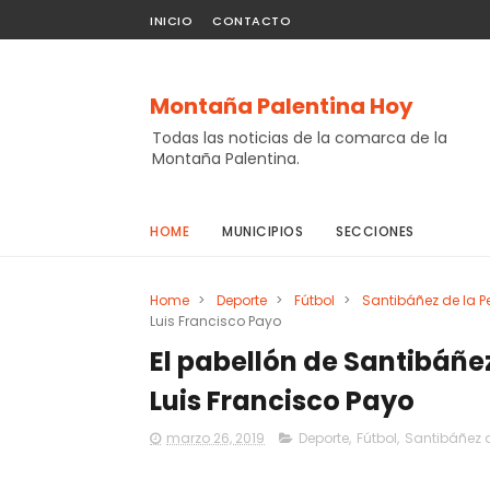
INICIO
CONTACTO
Montaña Palentina Hoy
Todas las noticias de la comarca de la
Montaña Palentina.
HOME
MUNICIPIOS
SECCIONES
Home
>
Deporte
>
Fútbol
>
Santibáñez de la 
Luis Francisco Payo
El pabellón de Santibáñe
Luis Francisco Payo
marzo 26, 2019
Deporte
,
Fútbol
,
Santibáñez 