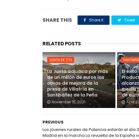
SHARE THIS
Share it
Tweet
RELATED POSTS
JUNTA DE CYL
SANTIBÁÑ
La Junta adjudica por más
El éxit
de un millón de euros las
Product
obras de mejora de la
alcanza
presa de Villafría en
media a
Santibáñez de la Peña
de eur
November 15, 2021
April 2
PREVIOUS
Los jóvenes rurales de Palencia estarán el día 3
Madrid en la marcha La revuelta de la España v