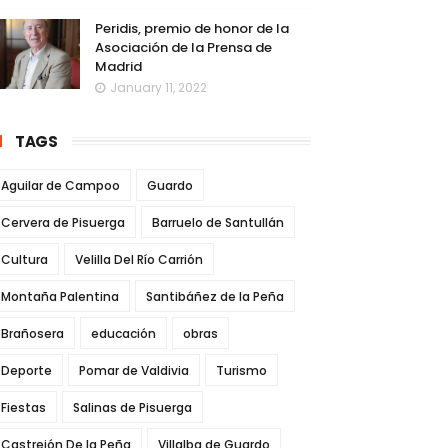
Peridis, premio de honor de la
Asociación de la Prensa de
Madrid
January 11, 2022
TAGS
Aguilar de Campoo
Guardo
Cervera de Pisuerga
Barruelo de Santullán
Cultura
Velilla Del Río Carrión
Montaña Palentina
Santibáñez de la Peña
Brañosera
educación
obras
Deporte
Pomar de Valdivia
Turismo
Fiestas
Salinas de Pisuerga
Castrejón De la Peña
Villalba de Guardo