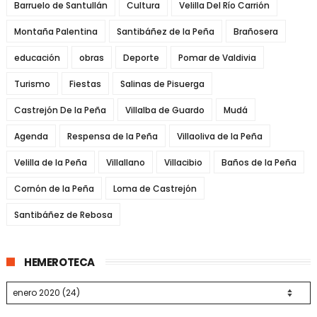
Barruelo de Santullán
Cultura
Velilla Del Río Carrión
Montaña Palentina
Santibáñez de la Peña
Brañosera
educación
obras
Deporte
Pomar de Valdivia
Turismo
Fiestas
Salinas de Pisuerga
Castrejón De la Peña
Villalba de Guardo
Mudá
Agenda
Respensa de la Peña
Villaoliva de la Peña
Velilla de la Peña
Villallano
Villacibio
Baños de la Peña
Cornón de la Peña
Loma de Castrejón
Santibáñez de Rebosa
HEMEROTECA