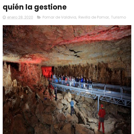
quién la gestione
enero 28, 2020
Pomar de Valdivia
,
Revilla de Pomar
,
Turismo