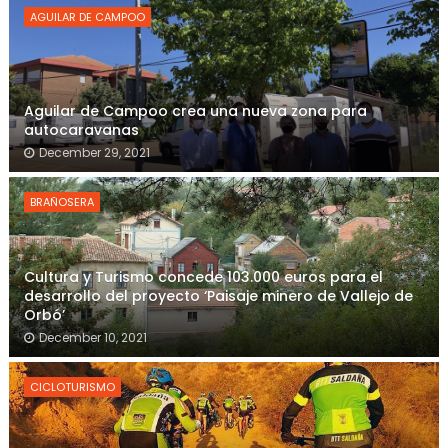
AGUILAR DE CAMPOO
Aguilar de Campoo crea una nueva zona para
autocaravanas
December 29, 2021
BRAÑOSERA
Cultura y Turismo concede 103.000 euros para el
desarrollo del proyecto ‘Paisaje minero de Vallejo de
Orbó’
December 10, 2021
CICLOTURISMO